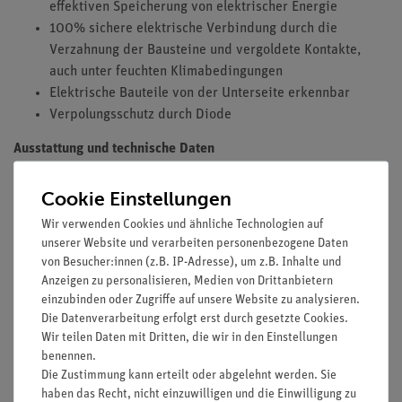
effektiven Speicherung von elektrischer Energie
100% sichere elektrische Verbindung durch die
Verzahnung der Bausteine und vergoldete Kontakte,
auch unter feuchten Klimabedingungen
Elektrische Bauteile von der Unterseite erkennbar
Verpolungsschutz durch Diode
Ausstattung und technische Daten
Doppelschicht-Kondensator (Gold Cap)
Cookie Einstellungen
max. Betriebsspannung 5.5 V
Wir verwenden Cookies und ähnliche Technologien auf
Kapazität 0,8 - 1,8 F
unserer Website und verarbeiten personenbezogene Daten
max. Stromstärke 2 A
von Besucher:innen (z.B. IP-Adresse), um z.B. Inhalte und
aufgedruckte Polarität
Anzeigen zu personalisieren, Medien von Drittanbietern
seitliche Goldkontakte
einzubinden oder Zugriffe auf unsere Website zu analysieren.
Bausteingröße (mm): 55 x 55 x 30
Die Datenverarbeitung erfolgt erst durch gesetzte Cookies.
Wir teilen Daten mit Dritten, die wir in den Einstellungen
benennen.
Die Zustimmung kann erteilt oder abgelehnt werden. Sie
haben das Recht, nicht einzuwilligen und die Einwilligung zu