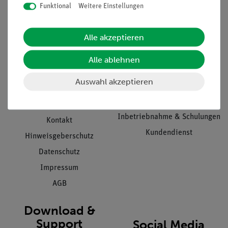
Funktional
Weitere Einstellungen
Informationen
Service
Alle akzeptieren
Unternehmen
Übersicht Service
Alle ablehnen
Projekte und Lösungen
Beratung & Showroom
Auswahl akzeptieren
Presse
Inventarisierungs- &
Einräumservice
Stellenangebote
Inbetriebnahme & Schulungen
Kontakt
Kundendienst
Hinweisgeberschutz
Datenschutz
Impressum
AGB
Download &
Support
Social Media