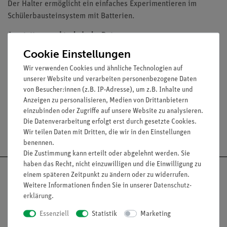
Der Halter ermöglicht ein einfaches Experimentieren im
Schülerbausteinsystem mit Batterien.
Ausstattung und technische Daten
Cookie Einstellungen
mit 4-mm-Steckern
Stecker Abstand: 19 mm
Wir verwenden Cookies und ähnliche Technologien auf
unserer Website und verarbeiten personenbezogene Daten
für Batterie-Typ C
von Besucher:innen (z.B. IP-Adresse), um z.B. Inhalte und
Anzeigen zu personalisieren, Medien von Drittanbietern
einzubinden oder Zugriffe auf unsere Website zu analysieren.
Die Datenverarbeitung erfolgt erst durch gesetzte Cookies.
Versandkostenfrei ab 300,- €
Wir teilen Daten mit Dritten, die wir in den Einstellungen
benennen.
Die Zustimmung kann erteilt oder abgelehnt werden. Sie
haben das Recht, nicht einzuwilligen und die Einwilligung zu
einem späteren Zeitpunkt zu ändern oder zu widerrufen.
Weitere Informationen finden Sie in unserer
Daten­schutz­
erklärung
.
Nach oben
Essenziell
Statistik
Marketing