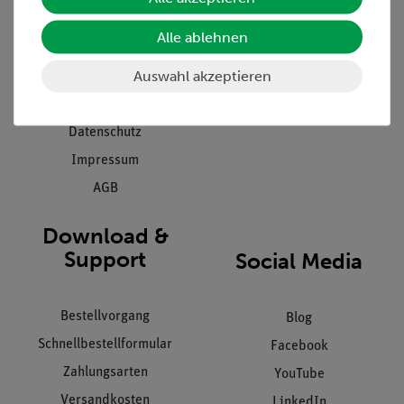
Presse
Inventarisierungs- &
Alle ablehnen
Einräumservice
Stellenangebote
Inbetriebnahme & Schulungen
Auswahl akzeptieren
Kontakt
Kundendienst
Hinweisgeberschutz
Datenschutz
Impressum
AGB
Download &
Support
Social Media
Bestellvorgang
Blog
Schnellbestellformular
Facebook
Zahlungsarten
YouTube
Versandkosten
LinkedIn