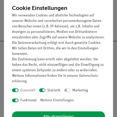
Material: AlNiCo
Cookie Einstellungen
Wir verwenden Cookies und ähnliche Technologien auf
unserer Website und verarbeiten personenbezogene Daten
von Besucher:innen (z.B. IP-Adresse), um z.B. Inhalte und
Versandkostenfrei ab 300,- €
Anzeigen zu personalisieren, Medien von Drittanbietern
einzubinden oder Zugriffe auf unsere Website zu analysieren.
Die Datenverarbeitung erfolgt erst durch gesetzte Cookies.
Wir teilen Daten mit Dritten, die wir in den Einstellungen
benennen.
Die Zustimmung kann erteilt oder abgelehnt werden. Sie
haben das Recht, nicht einzuwilligen und die Einwilligung zu
Nach oben
einem späteren Zeitpunkt zu ändern oder zu widerrufen.
Weitere Informationen finden Sie in unserer
Daten­schutz­
erklärung
.
Informationen
Service
Essenziell
Statistik
Marketing
Funktional
Weitere Einstellungen
Unternehmen
Übersicht Service
Projekte und Lösungen
Beratung & Showroom
Alle akzeptieren