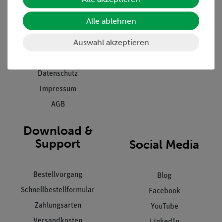
Presse
Inventarisierungs- &
Alle ablehnen
Einräumservice
Stellenangebote
Inbetriebnahme & Schulungen
Auswahl akzeptieren
Kontakt
Kundendienst
Hinweisgeberschutz
Datenschutz
Impressum
AGB
Download &
Support
Social Media
Bestellvorgang
Blog
Schnellbestellformular
Facebook
Zahlungsarten
YouTube
Versandkosten
LinkedIn