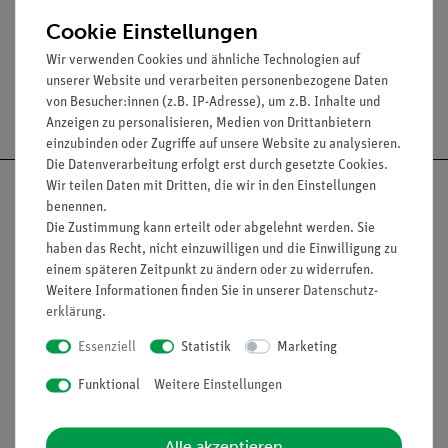
Material: Al Ni Co.
Cookie Einstellungen
Wir verwenden Cookies und ähnliche Technologien auf
unserer Website und verarbeiten personenbezogene Daten
von Besucher:innen (z.B. IP-Adresse), um z.B. Inhalte und
Versandkostenfrei ab 300,- €
Anzeigen zu personalisieren, Medien von Drittanbietern
einzubinden oder Zugriffe auf unsere Website zu analysieren.
Die Datenverarbeitung erfolgt erst durch gesetzte Cookies.
Wir teilen Daten mit Dritten, die wir in den Einstellungen
benennen.
Die Zustimmung kann erteilt oder abgelehnt werden. Sie
haben das Recht, nicht einzuwilligen und die Einwilligung zu
Nach oben
einem späteren Zeitpunkt zu ändern oder zu widerrufen.
Weitere Informationen finden Sie in unserer
Daten­schutz­
erklärung
.
Informationen
Service
Essenziell
Statistik
Marketing
Funktional
Weitere Einstellungen
Unternehmen
Übersicht Service
Projekte und Lösungen
Beratung & Showroom
Alle akzeptieren