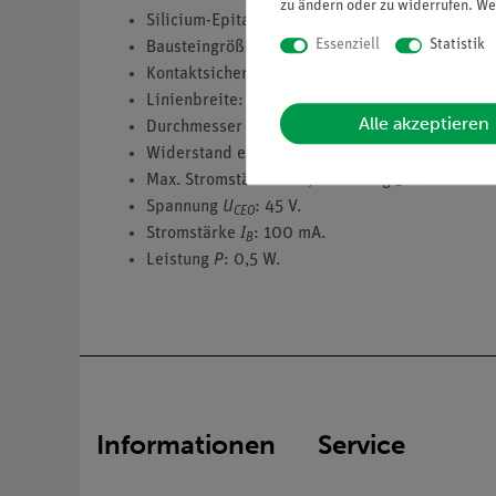
zu ändern oder zu widerrufen. We
Silicium-Epitaxial-NF-Transistor.
Essenziell
Statistik
Bausteingröße (mm): 82 x 82.
Kontaktsicherheit durch Puzzleverzahnung.
Linienbreite: 4 mm.
Alle akzeptieren
Durchmesser der Kontaktfläche: 2 mm.
Widerstand eines Kontaktes: ca. 0,02 Ohm.
Max. Stromstärke: 2 A, kurzzeitig 5 A.
Spannung
U
: 45 V.
CEO
Stromstärke
I
: 100 mA.
B
Leistung
P
: 0,5 W.
Informationen
Service