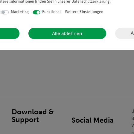
itere Informationen finden Sie in unserer
Daten­schutz­erklärung
.
Marketing
Funktional
Weitere Einstellungen
A
Alle ablehnen
Download &
U
Support
Social Media
B
V
n