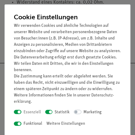
Widerstand eines Kontaktes: ca. 0,02 Ohm.
Max. Stromstärke: 2 A, kurzzeitig 5 A.
Cookie Einstellungen
Spannung: max. 25 V.
Wir verwenden Cookies und ähnliche Technologien auf
unserer Website und verarbeiten personenbezogene Daten
von Besucher:innen (z.B. IP-Adresse), um z.B. Inhalte und
Anzeigen zu personalisieren, Medien von Drittanbietern
Versandkostenfrei ab 300,- €
einzubinden oder Zugriffe auf unsere Website zu analysieren.
Die Datenverarbeitung erfolgt erst durch gesetzte Cookies.
Wir teilen Daten mit Dritten, die wir in den Einstellungen
benennen.
Die Zustimmung kann erteilt oder abgelehnt werden. Sie
haben das Recht, nicht einzuwilligen und die Einwilligung zu
einem späteren Zeitpunkt zu ändern oder zu widerrufen.
Nach oben
Weitere Informationen finden Sie in unserer
Daten­schutz­
erklärung
.
Essenziell
Statistik
Marketing
Informationen
Service
Funktional
Weitere Einstellungen