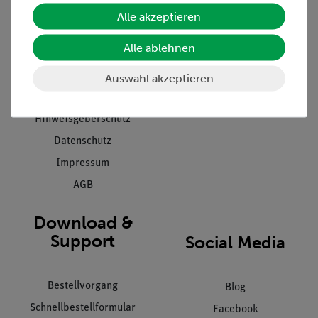
Unternehmen
Übersicht Service
Alle akzeptieren
Projekte und Lösungen
Beratung & Showroom
Alle ablehnen
Presse
Inventarisierungs- &
Einräumservice
Stellenangebote
Auswahl akzeptieren
Inbetriebnahme & Schulungen
Kontakt
Kundendienst
Hinweisgeberschutz
Datenschutz
Impressum
AGB
Download &
Support
Social Media
Bestellvorgang
Blog
Schnellbestellformular
Facebook