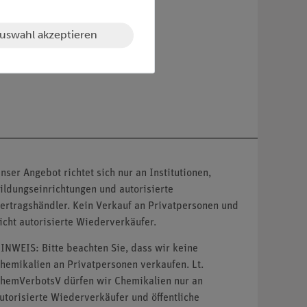
uswahl akzeptieren
nser Angebot richtet sich nur an Institutionen,
ildungseinrichtungen und autorisierte
ertragshändler. Kein Verkauf an Privatpersonen und
icht autorisierte Wiederverkäufer.
INWEIS: Bitte beachten Sie, dass wir keine
hemikalien an Privatpersonen verkaufen. Lt.
hemVerbotsV dürfen wir Chemikalien nur an
utorisierte Wiederverkäufer und öffentliche