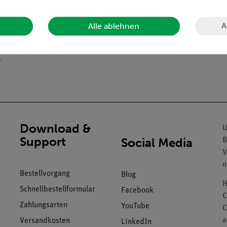
raube.
t Buchse in der Mitte.
A
Alle ablehnen
.
Download &
U
Support
Social Media
B
V
n
Bestellvorgang
Blog
H
Schnellbestellformular
Facebook
C
Zahlungsarten
YouTube
C
a
Versandkosten
LinkedIn