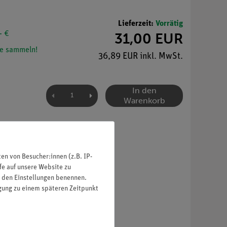
Lieferzeit:
Vorrätig
- €
31,00 EUR
e sammeln!
36,89 EUR inkl. MwSt.
In den
Warenkorb
n von Besucher:innen (z.B. IP-
fe auf unsere Website zu
in den Einstellungen benennen.
igung zu einem späteren Zeitpunkt