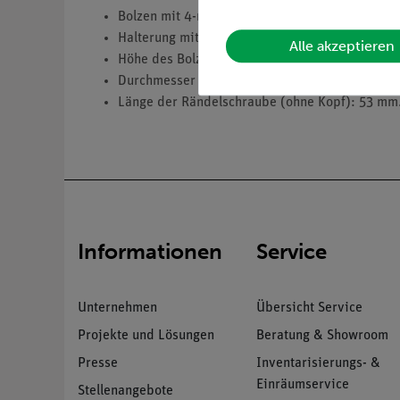
Bolzen mit 4-mm-Stecker und langer Rändelsch
Halterung mit Hilfe eines Leitungs-Bausteins mi
Alle akzeptieren
Höhe des Bolzens (ohne Stecker): 32 mm.
Durchmesser des Bolzens: 10 mm.
Länge der Rändelschraube (ohne Kopf): 53 mm
Informationen
Service
Unternehmen
Übersicht Service
Projekte und Lösungen
Beratung & Showroom
Presse
Inventarisierungs- &
Einräumservice
Stellenangebote