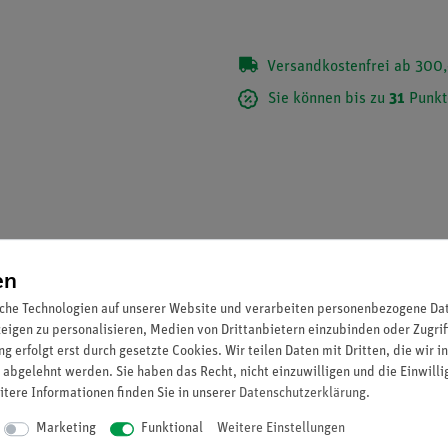
Versandkostenfrei ab 300,
Sie können bis zu
31
Punkt
en
che Technologien auf unserer Website und verarbeiten personenbezogene Date
zeigen zu personalisieren, Medien von Drittanbietern einzubinden oder Zugrif
g erfolgt erst durch gesetzte Cookies. Wir teilen Daten mit Dritten, die wir 
 abgelehnt werden. Sie haben das Recht, nicht einzuwilligen und die Einwill
 zum Aufbau eines Klingel- oder Relaismodells.
itere Informationen finden Sie in unserer
Daten­schutz­erklärung
.
Marketing
Funktional
Weitere Einstellungen