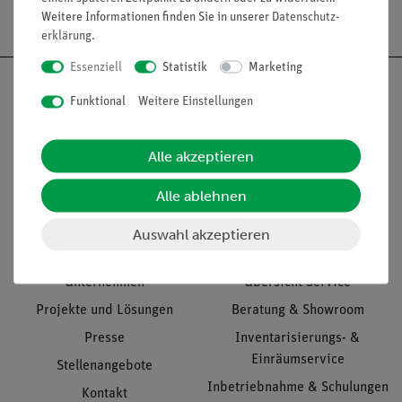
Versandkostenfrei ab 300,- €
Weitere Informationen finden Sie in unserer
Daten­schutz­
erklärung
.
Essenziell
Statistik
Marketing
Funktional
Weitere Einstellungen
Nach oben
Alle akzeptieren
Alle ablehnen
Informationen
Service
Auswahl akzeptieren
Unternehmen
Übersicht Service
Projekte und Lösungen
Beratung & Showroom
Presse
Inventarisierungs- &
Einräumservice
Stellenangebote
Inbetriebnahme & Schulungen
Kontakt