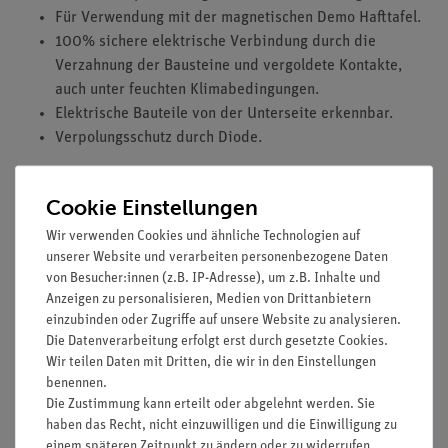
Für Verwendung mit der magnetischen Demo Hafttafel.
100% sichere elektrische Verbindung durch die
Verzahnung der Bausteine und vergoldete Kontakte,
auch unter feuchten Klimabedingungen.
Elektrische Bauteile von der Unterseite erkennbar.
Verpolungsschutz durch Diode.
Ausstattung und technische Daten
Cookie Einstellungen
Doppelschicht-Kondensator (Gold Cap)
Wir verwenden Cookies und ähnliche Technologien auf
max. Betriebsspannung 5.5 V
unserer Website und verarbeiten personenbezogene Daten
Kapazität 0,8 - 1,8 F
von Besucher:innen (z.B. IP-Adresse), um z.B. Inhalte und
max. Stromstärke 2 A, kurzzeitig 5 A
Anzeigen zu personalisieren, Medien von Drittanbietern
aufgedruckte Polarität
einzubinden oder Zugriffe auf unsere Website zu analysieren.
seitliche Goldkontakte
Die Datenverarbeitung erfolgt erst durch gesetzte Cookies.
Bausteingröße (mm): 80 x 80 x 40
Wir teilen Daten mit Dritten, die wir in den Einstellungen
benennen.
Die Zustimmung kann erteilt oder abgelehnt werden. Sie
haben das Recht, nicht einzuwilligen und die Einwilligung zu
einem späteren Zeitpunkt zu ändern oder zu widerrufen.