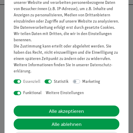
unserer Website und verarbeiten personenbezogene Daten
von Besucher:innen (z.B. IP-Adresse), um z.B. Inhalte und
Anzeigen zu personalisieren, Medien von Drittanbietern
einzubinden oder Zugriffe auf unsere Website zu analysieren.
Die Datenverarbeitung erfolgt erst durch gesetzte Cookies.
Nach oben
Wir teilen Daten mit Dritten, die wir in den Einstellungen
benennen.
Die Zustimmung kann erteilt oder abgelehnt werden. Sie
haben das Recht, nicht einzuwilligen und die Einwilligung zu
Informationen
Service
einem späteren Zeitpunkt zu ändern oder zu widerrufen.
Weitere Informationen finden Sie in unserer
Daten­schutz­
erklärung
.
Unternehmen
Übersicht Service
Essenziell
Statistik
Marketing
Projekte und Lösungen
Beratung & Showroom
Funktional
Weitere Einstellungen
Presse
Inventarisierungs- &
Einräumservice
Stellenangebote
Alle akzeptieren
Inbetriebnahme & Schulungen
Kontakt
Kundendienst
Alle ablehnen
Hinweisgeberschutz