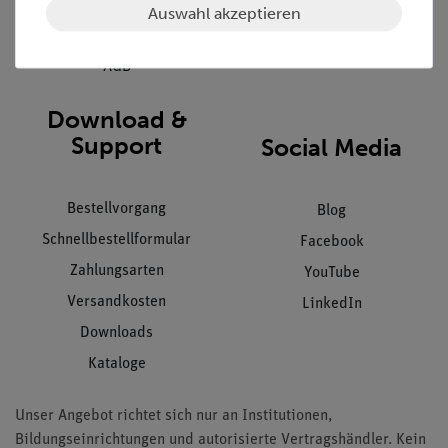
Datenschutz
Auswahl akzeptieren
Impressum
AGB
Download &
Support
Social Media
Bestellvorgang
Blog
Schnellbestellformular
Facebook
Zahlungsarten
YouTube
Versandkosten
LinkedIn
Downloads
Kataloge
Unser Angebot richtet sich nur an Institutionen,
Bildungseinrichtungen und autorisierte Vertragshändler. Kein