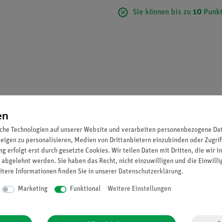
Sie können bis zu
10
Punkt
en
che Technologien auf unserer Website und verarbeiten personenbezogene Date
zeigen zu personalisieren, Medien von Drittanbietern einzubinden oder Zugrif
g erfolgt erst durch gesetzte Cookies. Wir teilen Daten mit Dritten, die wir 
 Stabelektroden bis 8 mm Durchmesser.
 abgelehnt werden. Sie haben das Recht, nicht einzuwilligen und die Einwill
itere Informationen finden Sie in unserer
Daten­schutz­erklärung
.
Marketing
Funktional
Weitere Einstellungen
nbohrungen gehaltenen Elektroden