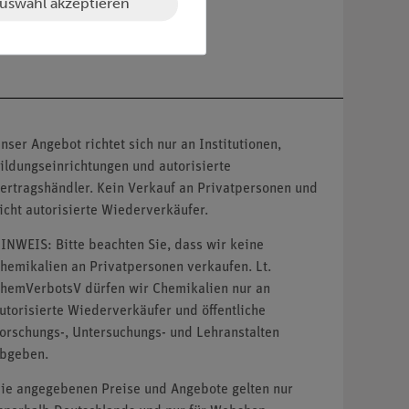
uswahl akzeptieren
nser Angebot richtet sich nur an Institutionen,
ildungseinrichtungen und autorisierte
ertragshändler. Kein Verkauf an Privatpersonen und
icht autorisierte Wiederverkäufer.
INWEIS: Bitte beachten Sie, dass wir keine
hemikalien an Privatpersonen verkaufen. Lt.
hemVerbotsV dürfen wir Chemikalien nur an
utorisierte Wiederverkäufer und öffentliche
orschungs-, Untersuchungs- und Lehranstalten
bgeben.
ie angegebenen Preise und Angebote gelten nur