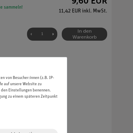
9,60 EUR
e sammeln!
11,42 EUR inkl. MwSt.
In den
Warenkorb
n von Besucher:innen (z.B. IP-
fe auf unsere Website zu
in den Einstellungen benennen.
igung zu einem späteren Zeitpunkt