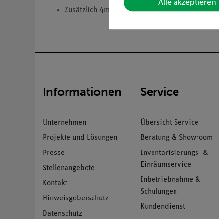
Alle akzeptieren
Zusätzlich 4mm-Anschlussbuchse
Informationen
Service
Unternehmen
Übersicht Service
Projekte und Lösungen
Beratung & Showroom
Presse
Inventarisierungs- &
Einräumservice
Stellenangebote
Inbetriebnahme &
Kontakt
Schulungen
Hinweisgeberschutz
Kundendienst
Datenschutz