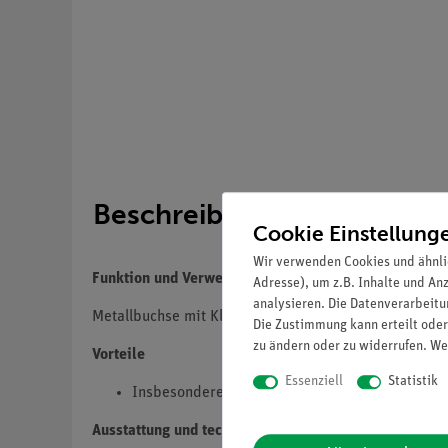
Beschreibung
Cookie Einstellung
Wir verwenden Cookies und ähnli
Funktion und Verwendung
Adresse), um z.B. Inhalte und An
analysieren. Die Datenverarbeitun
Metallbuchse mit Klemmschraube zum Befestigen von
Die Zustimmung kann erteilt oder
zu ändern oder zu widerrufen. We
Vorteile
Essenziell
Statistik
Insbesondere zur Kontaktierung von in Stopfe
Ausstattung und technische Daten