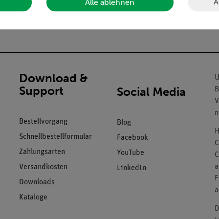
A
Alle ablehnen
Download &
U
Support
Social Media
B
V
n
Bestellvorgang
Blog
H
Schnellbestellformular
Facebook
C
Zahlungsarten
YouTube
C
a
Versandkosten
LinkedIn
F
Downloads
a
Kataloge
D