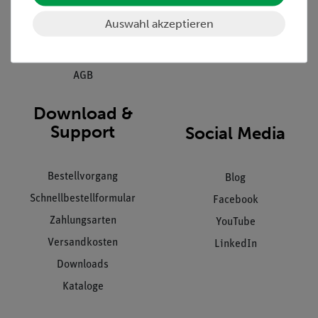
Kundendienst
Hinweisgeberschutz
Auswahl akzeptieren
Datenschutz
Impressum
AGB
Download &
Support
Social Media
Bestellvorgang
Blog
Schnellbestellformular
Facebook
Zahlungsarten
YouTube
Versandkosten
LinkedIn
Downloads
Kataloge