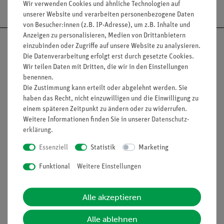
Versandkostenfrei ab 300,- €
Wir verwenden Cookies und ähnliche Technologien auf
unserer Website und verarbeiten personenbezogene Daten
von Besucher:innen (z.B. IP-Adresse), um z.B. Inhalte und
Anzeigen zu personalisieren, Medien von Drittanbietern
einzubinden oder Zugriffe auf unsere Website zu analysieren.
Die Datenverarbeitung erfolgt erst durch gesetzte Cookies.
Wir teilen Daten mit Dritten, die wir in den Einstellungen
Nach oben
benennen.
Die Zustimmung kann erteilt oder abgelehnt werden. Sie
haben das Recht, nicht einzuwilligen und die Einwilligung zu
einem späteren Zeitpunkt zu ändern oder zu widerrufen.
Informationen
Service
Weitere Informationen finden Sie in unserer
Daten­schutz­
erklärung
.
Essenziell
Statistik
Marketing
Unternehmen
Übersicht Service
Funktional
Weitere Einstellungen
Projekte und Lösungen
Beratung & Showroom
Presse
Inventarisierungs- &
Alle akzeptieren
Einräumservice
Stellenangebote
Inbetriebnahme & Schulungen
Kontakt
Alle ablehnen