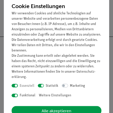
Cookie Einstellungen
Wir verwenden Cookies und ähnliche Technologien auf
unserer Website und verarbeiten personenbezogene Daten
Versandkostenfrei ab 300,- €
von Besucher:innen (z.B. IP-Adresse), um z.B. Inhalte und
Anzeigen zu personalisieren, Medien von Drittanbietern
einzubinden oder Zugriffe auf unsere Website zu analysieren.
Die Datenverarbeitung erfolgt erst durch gesetzte Cookies.
Wir teilen Daten mit Dritten, die wir in den Einstellungen
benennen.
Die Zustimmung kann erteilt oder abgelehnt werden. Sie
Nach oben
haben das Recht, nicht einzuwilligen und die Einwilligung zu
einem späteren Zeitpunkt zu ändern oder zu widerrufen.
Weitere Informationen finden Sie in unserer
Daten­schutz­
erklärung
.
Informationen
Service
Essenziell
Statistik
Marketing
Funktional
Weitere Einstellungen
Unternehmen
Übersicht Service
Projekte und Lösungen
Beratung & Showroom
Alle akzeptieren