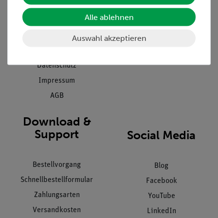
Presse
Inventarisierungs- &
Alle ablehnen
Einräumservice
Stellenangebote
Inbetriebnahme & Schulungen
Kontakt
Auswahl akzeptieren
Kundendienst
Hinweisgeberschutz
Datenschutz
Impressum
AGB
Download &
Support
Social Media
Bestellvorgang
Blog
Schnellbestellformular
Facebook
Zahlungsarten
YouTube
Versandkosten
LinkedIn