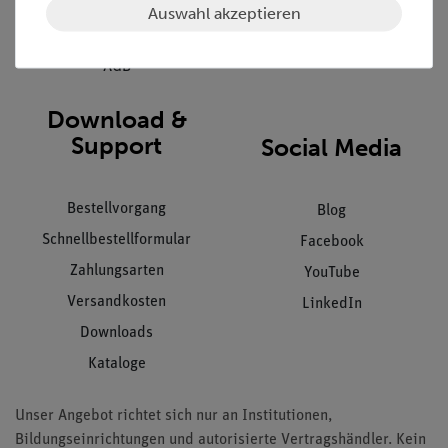
Datenschutz
Auswahl akzeptieren
Impressum
AGB
Download &
Support
Social Media
Bestellvorgang
Blog
Schnellbestellformular
Facebook
Zahlungsarten
YouTube
Versandkosten
LinkedIn
Downloads
Kataloge
Unser Angebot richtet sich nur an Institutionen,
Bildungseinrichtungen und autorisierte Vertragshändler. Kein