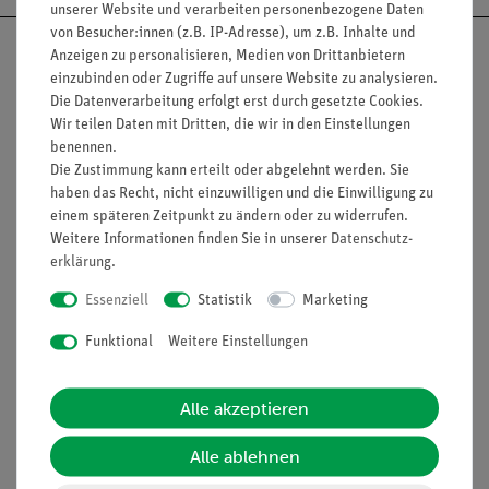
unserer Website und verarbeiten personenbezogene Daten
von Besucher:innen (z.B. IP-Adresse), um z.B. Inhalte und
Anzeigen zu personalisieren, Medien von Drittanbietern
einzubinden oder Zugriffe auf unsere Website zu analysieren.
Die Datenverarbeitung erfolgt erst durch gesetzte Cookies.
Nach oben
Wir teilen Daten mit Dritten, die wir in den Einstellungen
benennen.
Die Zustimmung kann erteilt oder abgelehnt werden. Sie
haben das Recht, nicht einzuwilligen und die Einwilligung zu
Informationen
Service
einem späteren Zeitpunkt zu ändern oder zu widerrufen.
Weitere Informationen finden Sie in unserer
Daten­schutz­
erklärung
.
Unternehmen
Übersicht Service
Essenziell
Statistik
Marketing
Projekte und Lösungen
Beratung & Showroom
Funktional
Weitere Einstellungen
Presse
Inventarisierungs- &
Einräumservice
Stellenangebote
Alle akzeptieren
Inbetriebnahme & Schulungen
Kontakt
Kundendienst
Alle ablehnen
Hinweisgeberschutz