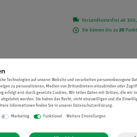
Versandkostenfrei ab 300,
Sie können bis zu
29
Punkt
en
che Technologien auf unserer Website und verarbeiten personenbezogene Date
zeigen zu personalisieren, Medien von Drittanbietern einzubinden oder Zugrif
g erfolgt erst durch gesetzte Cookies. Wir teilen Daten mit Dritten, die wir 
 abgelehnt werden. Sie haben das Recht, nicht einzuwilligen und die Einwill
itere Informationen finden Sie in unserer
Daten­schutz­erklärung
.
Marketing
Funktional
Weitere Einstellungen
zustellen.