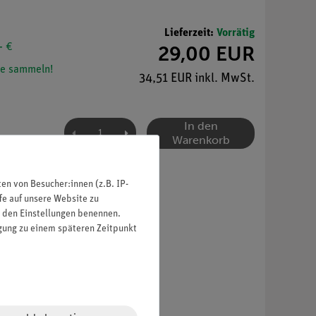
Lieferzeit:
Vorrätig
- €
29,00 EUR
e sammeln!
34,51 EUR inkl. MwSt.
In den
Warenkorb
n von Besucher:innen (z.B. IP-
fe auf unsere Website zu
in den Einstellungen benennen.
igung zu einem späteren Zeitpunkt