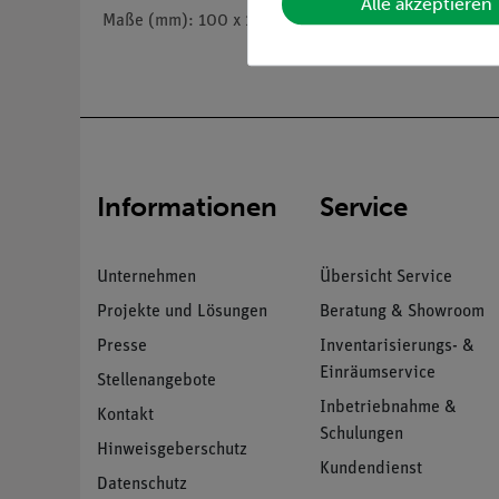
Alle akzeptieren
Maße (mm): 100 x 125 x 0,03 und 100 x 125 x 0,1
Informationen
Service
Unternehmen
Übersicht Service
Projekte und Lösungen
Beratung & Showroom
Presse
Inventarisierungs- &
Einräumservice
Stellenangebote
Inbetriebnahme &
Kontakt
Schulungen
Hinweisgeberschutz
Kundendienst
Datenschutz