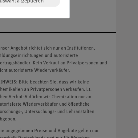
uswahl akzeptieren
nser Angebot richtet sich nur an Institutionen,
ildungseinrichtungen und autorisierte
ertragshändler. Kein Verkauf an Privatpersonen und
icht autorisierte Wiederverkäufer.
INWEIS: Bitte beachten Sie, dass wir keine
hemikalien an Privatpersonen verkaufen. Lt.
hemVerbotsV dürfen wir Chemikalien nur an
utorisierte Wiederverkäufer und öffentliche
orschungs-, Untersuchungs- und Lehranstalten
bgeben.
ie angegebenen Preise und Angebote gelten nur