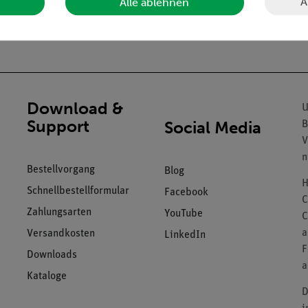
A
Alle ablehnen
Download &
U
Support
Social Media
B
V
n
Bestellvorgang
Blog
H
Schnellbestellformular
Facebook
C
Zahlungsarten
YouTube
C
a
Versandkosten
LinkedIn
F
Downloads
a
Kataloge
D