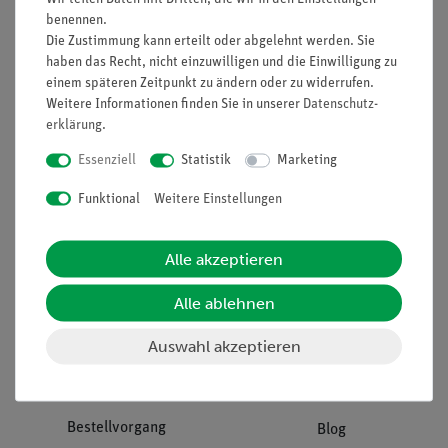
benennen.
Unternehmen
Übersicht Service
Die Zustimmung kann erteilt oder abgelehnt werden. Sie
haben das Recht, nicht einzuwilligen und die Einwilligung zu
Projekte und Lösungen
Beratung & Showroom
einem späteren Zeitpunkt zu ändern oder zu widerrufen.
Presse
Inventarisierungs- &
Weitere Informationen finden Sie in unserer
Daten­schutz­
Einräumservice
erklärung
.
Stellenangebote
Inbetriebnahme & Schulungen
Essenziell
Statistik
Marketing
Kontakt
Kundendienst
Hinweisgeberschutz
Funktional
Weitere Einstellungen
Datenschutz
Impressum
Alle akzeptieren
AGB
Alle ablehnen
Download &
Auswahl akzeptieren
Support
Social Media
Bestellvorgang
Blog