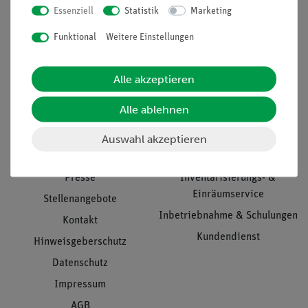
Essenziell
Statistik
Marketing
Nach oben
Funktional
Weitere Einstellungen
Alle akzeptieren
Informationen
Service
Alle ablehnen
Unternehmen
Übersicht Service
Auswahl akzeptieren
Projekte und Lösungen
Beratung & Showroom
Presse
Inventarisierungs- &
Einräumservice
Stellenangebote
Inbetriebnahme & Schulungen
Kontakt
Kundendienst
Hinweisgeberschutz
Datenschutz
Impressum
AGB