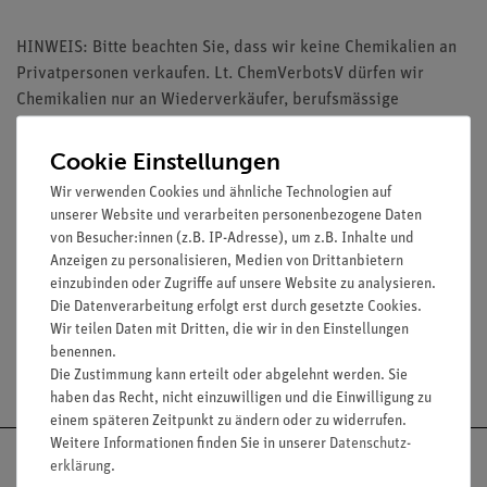
HINWEIS: Bitte beachten Sie, dass wir keine Chemikalien an
Privatpersonen verkaufen. Lt. ChemVerbotsV dürfen wir
Chemikalien nur an Wiederverkäufer, berufsmässige
Verwender und öffentliche Forschungs-, Untersuchungs- und
Lehranstalten abgeben.
Cookie Einstellungen
Wir verwenden Cookies und ähnliche Technologien auf
unserer Website und verarbeiten personenbezogene Daten
von Besucher:innen (z.B. IP-Adresse), um z.B. Inhalte und
Anzeigen zu personalisieren, Medien von Drittanbietern
Media / Downloads
einzubinden oder Zugriffe auf unsere Website zu analysieren.
Die Datenverarbeitung erfolgt erst durch gesetzte Cookies.
Wir teilen Daten mit Dritten, die wir in den Einstellungen
benennen.
Versandkostenfrei ab 300,- €
Die Zustimmung kann erteilt oder abgelehnt werden. Sie
haben das Recht, nicht einzuwilligen und die Einwilligung zu
einem späteren Zeitpunkt zu ändern oder zu widerrufen.
Weitere Informationen finden Sie in unserer
Daten­schutz­
erklärung
.