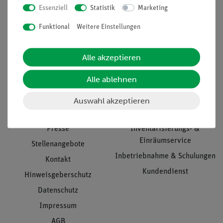
Essenziell
Statistik
Marketing
Nach oben
Funktional
Weitere Einstellungen
Alle akzeptieren
Informationen
Service
Alle ablehnen
Unternehmen
Übersicht Service
Auswahl akzeptieren
Projekte und Lösungen
Beratung & Showroom
Presse
Inventarisierungs- &
Einräumservice
Stellenangebote
Inbetriebnahme & Schulungen
Kontakt
Kundendienst
Hinweisgeberschutz
Datenschutz
Impressum
AGB