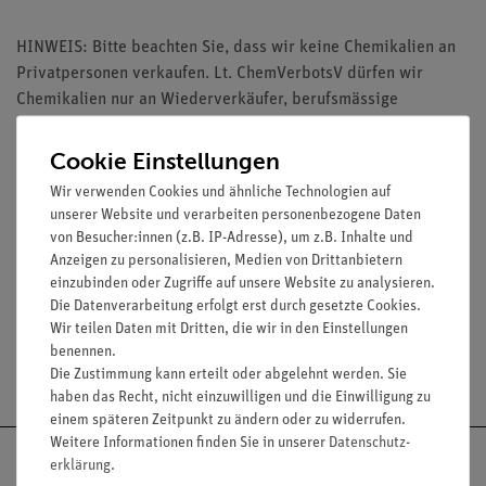
HINWEIS: Bitte beachten Sie, dass wir keine Chemikalien an
Privatpersonen verkaufen. Lt. ChemVerbotsV dürfen wir
Chemikalien nur an Wiederverkäufer, berufsmässige
Verwender und öffentliche Forschungs-, Untersuchungs- und
Lehranstalten abgeben.
Cookie Einstellungen
Wir verwenden Cookies und ähnliche Technologien auf
unserer Website und verarbeiten personenbezogene Daten
von Besucher:innen (z.B. IP-Adresse), um z.B. Inhalte und
Anzeigen zu personalisieren, Medien von Drittanbietern
Media / Downloads
einzubinden oder Zugriffe auf unsere Website zu analysieren.
Die Datenverarbeitung erfolgt erst durch gesetzte Cookies.
Wir teilen Daten mit Dritten, die wir in den Einstellungen
benennen.
Versandkostenfrei ab 300,- €
Die Zustimmung kann erteilt oder abgelehnt werden. Sie
haben das Recht, nicht einzuwilligen und die Einwilligung zu
einem späteren Zeitpunkt zu ändern oder zu widerrufen.
Weitere Informationen finden Sie in unserer
Daten­schutz­
erklärung
.