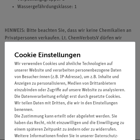
Wassergefährdungsklasse: 1
HINWEIS: Bitte beachten Sie, dass wir keine Chemikalien an
Privatpersonen verkaufen. Lt. ChemVerbotsV dürfen wir
Chemikalien nur an Wiederverkäufer, berufsmässige
Verwender und öffentliche Forschungs-, Untersuchungs- und
Cookie Einstellungen
Lehranstalten abgeben.
Wir verwenden Cookies und ähnliche Technologien auf
unserer Website und verarbeiten personenbezogene Daten
von Besucher:innen (z.B. IP-Adresse), um z.B. Inhalte und
Anzeigen zu personalisieren, Medien von Drittanbietern
einzubinden oder Zugriffe auf unsere Website zu analysieren.
Media / Downloads
Die Datenverarbeitung erfolgt erst durch gesetzte Cookies.
Wir teilen Daten mit Dritten, die wir in den Einstellungen
benennen.
Die Zustimmung kann erteilt oder abgelehnt werden. Sie
Versandkostenfrei ab 300,- €
haben das Recht, nicht einzuwilligen und die Einwilligung zu
einem späteren Zeitpunkt zu ändern oder zu widerrufen.
Weitere Informationen finden Sie in unserer
Daten­schutz­