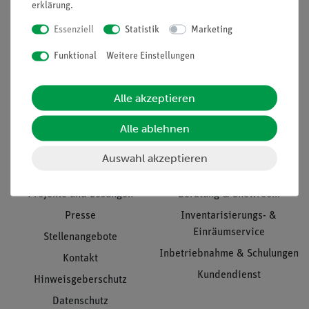
erklärung
.
Essenziell
Statistik
Marketing
Funktional
Weitere Einstellungen
Nach oben
Alle akzeptieren
Informationen
Service
Alle ablehnen
Auswahl akzeptieren
Unternehmen
Übersicht Service
Projekte und Lösungen
Beratung & Showroom
Presse
Inventarisierungs- &
Einräumservice
Stellenangebote
Inbetriebnahme & Schulungen
Kontakt
Kundendienst
Hinweisgeberschutz
Datenschutz