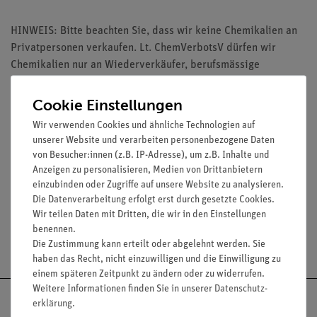
HINWEIS: Bitte beachten Sie, dass wir keine Chemikalien an
Privatpersonen verkaufen. Lt. ChemVerbotsV dürfen wir
Chemikalien nur an Wiederverkäufer, berufsmässige
Verwender und öffentliche Forschungs-, Untersuchungs- und
Lehranstalten abgeben.
Cookie Einstellungen
Wir verwenden Cookies und ähnliche Technologien auf
unserer Website und verarbeiten personenbezogene Daten
von Besucher:innen (z.B. IP-Adresse), um z.B. Inhalte und
Anzeigen zu personalisieren, Medien von Drittanbietern
Media / Downloads
einzubinden oder Zugriffe auf unsere Website zu analysieren.
Die Datenverarbeitung erfolgt erst durch gesetzte Cookies.
Wir teilen Daten mit Dritten, die wir in den Einstellungen
benennen.
Versandkostenfrei ab 300,- €
Die Zustimmung kann erteilt oder abgelehnt werden. Sie
haben das Recht, nicht einzuwilligen und die Einwilligung zu
einem späteren Zeitpunkt zu ändern oder zu widerrufen.
Weitere Informationen finden Sie in unserer
Daten­schutz­
erklärung
.