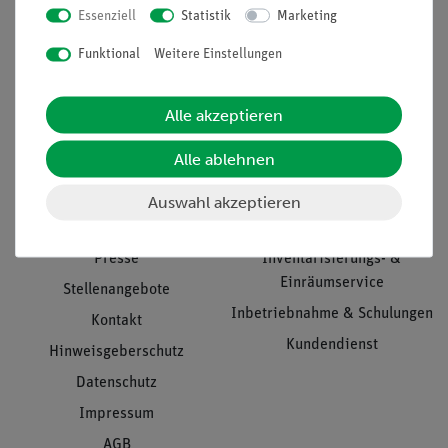
Essenziell
Statistik
Marketing
Nach oben
Funktional
Weitere Einstellungen
Alle akzeptieren
Informationen
Service
Alle ablehnen
Unternehmen
Übersicht Service
Auswahl akzeptieren
Projekte und Lösungen
Beratung & Showroom
Presse
Inventarisierungs- &
Einräumservice
Stellenangebote
Inbetriebnahme & Schulungen
Kontakt
Kundendienst
Hinweisgeberschutz
Datenschutz
Impressum
AGB