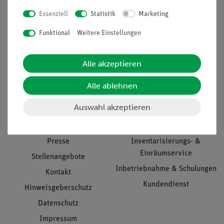
Essenziell
Statistik
Marketing
Nach oben
Funktional
Weitere Einstellungen
Alle akzeptieren
Informationen
Service
Alle ablehnen
Auswahl akzeptieren
Unternehmen
Übersicht Service
Projekte und Lösungen
Beratung & Showroom
Presse
Inventarisierungs- &
Einräumservice
Stellenangebote
Inbetriebnahme & Schulungen
Kontakt
Kundendienst
Hinweisgeberschutz
Datenschutz
Impressum