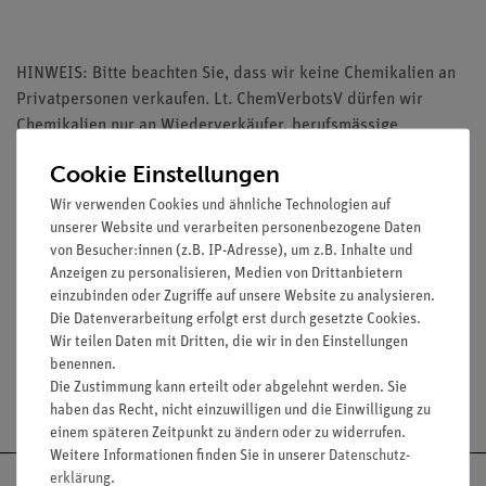
HINWEIS: Bitte beachten Sie, dass wir keine Chemikalien an
Privatpersonen verkaufen. Lt. ChemVerbotsV dürfen wir
Chemikalien nur an Wiederverkäufer, berufsmässige
Verwender und öffentliche Forschungs-, Untersuchungs- und
Cookie Einstellungen
Lehranstalten abgeben.
Wir verwenden Cookies und ähnliche Technologien auf
unserer Website und verarbeiten personenbezogene Daten
von Besucher:innen (z.B. IP-Adresse), um z.B. Inhalte und
Anzeigen zu personalisieren, Medien von Drittanbietern
einzubinden oder Zugriffe auf unsere Website zu analysieren.
Media / Downloads
Die Datenverarbeitung erfolgt erst durch gesetzte Cookies.
Wir teilen Daten mit Dritten, die wir in den Einstellungen
benennen.
Die Zustimmung kann erteilt oder abgelehnt werden. Sie
Versandkostenfrei ab 300,- €
haben das Recht, nicht einzuwilligen und die Einwilligung zu
einem späteren Zeitpunkt zu ändern oder zu widerrufen.
Weitere Informationen finden Sie in unserer
Daten­schutz­
erklärung
.