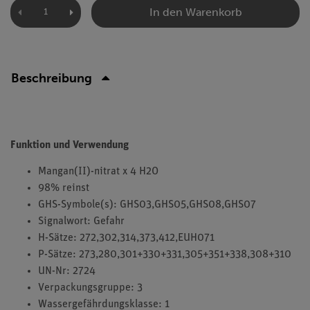
In den Warenkorb
Beschreibung
Funktion und Verwendung
Mangan(II)-nitrat x 4 H2O
98% reinst
GHS-Symbole(s): GHS03,GHS05,GHS08,GHS07
Signalwort: Gefahr
H-Sätze: 272,302,314,373,412,EUH071
P-Sätze: 273,280,301+330+331,305+351+338,308+310
UN-Nr: 2724
Verpackungsgruppe: 3
Wassergefährdungsklasse: 1