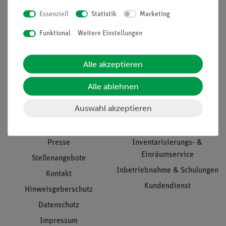
Essenziell
Statistik
Marketing
Nach oben
Funktional
Weitere Einstellungen
Alle akzeptieren
Informationen
Service
Alle ablehnen
Auswahl akzeptieren
Unternehmen
Übersicht Service
Projekte und Lösungen
Beratung & Showroom
Presse
Inventarisierungs- &
Einräumservice
Stellenangebote
Inbetriebnahme & Schulungen
Kontakt
Kundendienst
Hinweisgeberschutz
Datenschutz
Impressum