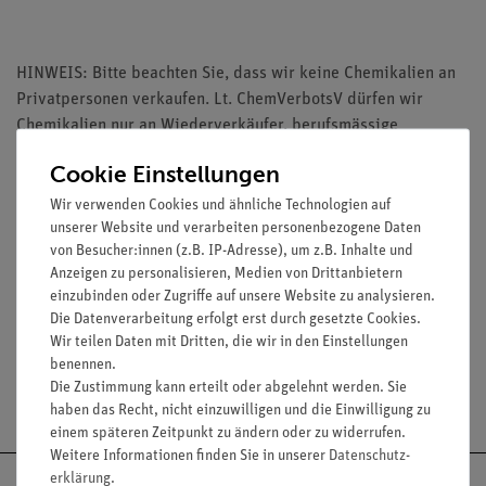
HINWEIS: Bitte beachten Sie, dass wir keine Chemikalien an
Privatpersonen verkaufen. Lt. ChemVerbotsV dürfen wir
Chemikalien nur an Wiederverkäufer, berufsmässige
Verwender und öffentliche Forschungs-, Untersuchungs- und
Cookie Einstellungen
Lehranstalten abgeben.
Wir verwenden Cookies und ähnliche Technologien auf
unserer Website und verarbeiten personenbezogene Daten
von Besucher:innen (z.B. IP-Adresse), um z.B. Inhalte und
Anzeigen zu personalisieren, Medien von Drittanbietern
einzubinden oder Zugriffe auf unsere Website zu analysieren.
Media / Downloads
Die Datenverarbeitung erfolgt erst durch gesetzte Cookies.
Wir teilen Daten mit Dritten, die wir in den Einstellungen
benennen.
Die Zustimmung kann erteilt oder abgelehnt werden. Sie
Versandkostenfrei ab 300,- €
haben das Recht, nicht einzuwilligen und die Einwilligung zu
einem späteren Zeitpunkt zu ändern oder zu widerrufen.
Weitere Informationen finden Sie in unserer
Daten­schutz­
erklärung
.