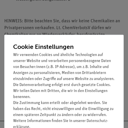
HINWEIS: Bitte beachten Sie, dass wir keine Chemikalien an
Privatpersonen verkaufen. Lt. ChemVerbotsV dürfen wir
Chemikalien nur an Wiederverkäufer, berufsmässige
Verwender und öffentliche Forschungs-, Untersuchungs- und
Cookie Einstellungen
Lehranstalten abgeben.
Wir verwenden Cookies und ähnliche Technologien auf
unserer Website und verarbeiten personenbezogene Daten
von Besucher:innen (z.B. IP-Adresse), um z.B. Inhalte und
Anzeigen zu personalisieren, Medien von Drittanbietern
einzubinden oder Zugriffe auf unsere Website zu analysieren.
Media / Downloads
Die Datenverarbeitung erfolgt erst durch gesetzte Cookies.
Wir teilen Daten mit Dritten, die wir in den Einstellungen
benennen.
Die Zustimmung kann erteilt oder abgelehnt werden. Sie
Versandkostenfrei ab 300,- €
haben das Recht, nicht einzuwilligen und die Einwilligung zu
einem späteren Zeitpunkt zu ändern oder zu widerrufen.
Weitere Informationen finden Sie in unserer
Daten­schutz­
erklärung
.