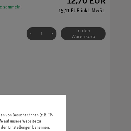
12,70 EUR
e sammeln!
15,11 EUR inkl. MwSt.
In den
Warenkorb
n von Besucher:innen (z.B. IP-
fe auf unsere Website zu
in den Einstellungen benennen.