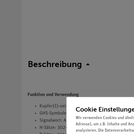
Beschreibung
Funktion und Verwendung
Kupfer(I)-oxid 86% reinst
Cookie Einstellung
GHS-Symbole(s): GHS07,GHS09
Wir verwenden Cookies und ähnli
Signalwort: Achtung
Adresse), um z.B. Inhalte und An
H-Sätze: 302+332,319,410
analysieren. Die Datenverarbeitun