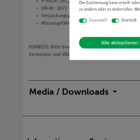
P-Sätze: 261,301+312+330,305+351+338
Die Zustimmung kann erteilt oder
UN-Nr: 3077
zu ändern oder zu widerrufen. We
Verpackungsgruppe: 3
Essenziell
Statistik
Wassergefährdungsklasse: 3
Alle akzeptieren
HINWEIS: Bitte beachten Sie, dass wir keine Chemik
Verwender und öffentliche Forschungs-, Untersuchun
Media / Downloads