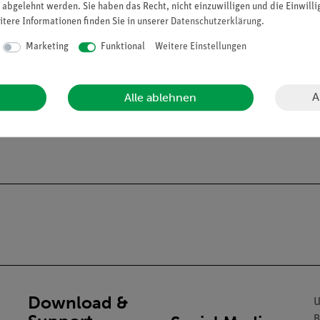
 abgelehnt werden. Sie haben das Recht, nicht einzuwilligen und die Einwill
itere Informationen finden Sie in unserer
Daten­schutz­erklärung
.
Marketing
Funktional
Weitere Einstellungen
A
Alle ablehnen
alien an Privatpersonen verkaufen. Lt. ChemVerbotsV dürfen wir C
gs- und Lehranstalten abgeben.
Download &
U
B