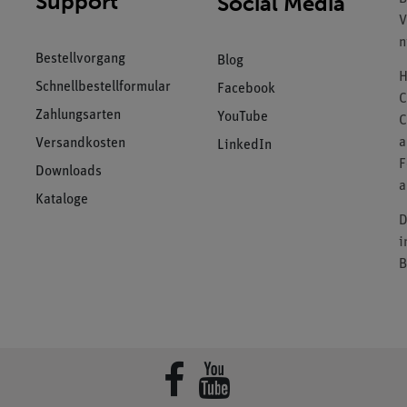
Support
Social Media
V
n
Bestellvorgang
Blog
H
Schnellbestellformular
Facebook
C
Zahlungsarten
YouTube
C
a
Versandkosten
LinkedIn
F
Downloads
a
Kataloge
D
i
B