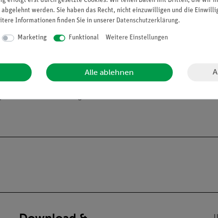
g erfolgt erst durch gesetzte Cookies. Wir teilen Daten mit Dritten, die wir 
 abgelehnt werden. Sie haben das Recht, nicht einzuwilligen und die Einwill
itere Informationen finden Sie in unserer
Daten­schutz­erklärung
.
Marketing
Funktional
Weitere Einstellungen
A
Alle ablehnen
alien an Privatpersonen verkaufen. Lt. ChemVerbotsV dürfen wir C
gs- und Lehranstalten abgeben.
Download &
U