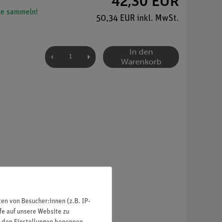
42,30 EUR
e sammeln!
50,34 EUR inkl. MwSt.
In den
Warenkorb
n von Besucher:innen (z.B. IP-
fe auf unsere Website zu