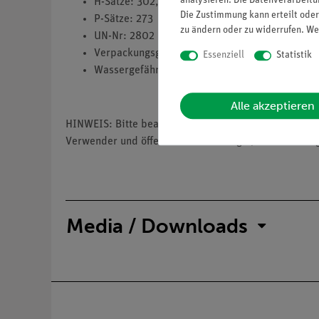
analysieren. Die Datenverarbeitun
H-Sätze: 302,410
Die Zustimmung kann erteilt oder
P-Sätze: 273
zu ändern oder zu widerrufen. We
UN-Nr: 2802
Verpackungsgruppe: 3
Essenziell
Statistik
Wassergefährdungsklasse: 3
Alle akzeptieren
HINWEIS: Bitte beachten Sie, dass wir keine Chemik
Verwender und öffentliche Forschungs-, Untersuchun
Media / Downloads