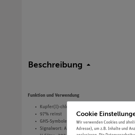
Beschreibung
Funktion und Verwendung
Kupfer(I)-chlorid
Cookie Einstellung
97% reinst
GHS-Symbole(s): GHS07,GHS09
Wir verwenden Cookies und ähnli
Signalwort: Achtung
Adresse), um z.B. Inhalte und An