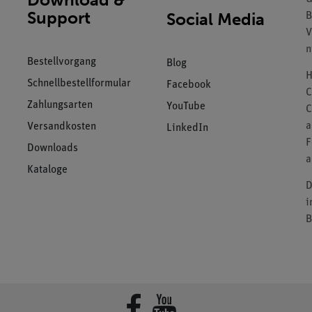
Support
Social Media
B
V
n
Bestellvorgang
Blog
H
Schnellbestellformular
Facebook
C
Zahlungsarten
YouTube
C
a
Versandkosten
LinkedIn
F
Downloads
a
Kataloge
D
i
B