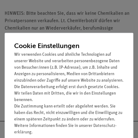
HINWEIS: Bitte beachten Sie, dass wir keine Chemikalien an
Privatpersonen verkaufen. Lt. ChemVerbotsV dürfen wir
Chemikalien nur an Wiederverkäufer, berufsmässige
Verwender und öffentliche Forschungs-, Untersuchungs- und
Lehranstalten abgeben.
Cookie Einstellungen
Wir verwenden Cookies und ähnliche Technologien auf
unserer Website und verarbeiten personenbezogene Daten
von Besucher:innen (z.B. IP-Adresse), um z.B. Inhalte und
Anzeigen zu personalisieren, Medien von Drittanbietern
Media / Downloads
einzubinden oder Zugriffe auf unsere Website zu analysieren.
Die Datenverarbeitung erfolgt erst durch gesetzte Cookies.
Wir teilen Daten mit Dritten, die wir in den Einstellungen
benennen.
Versandkostenfrei ab 300,- €
Die Zustimmung kann erteilt oder abgelehnt werden. Sie
haben das Recht, nicht einzuwilligen und die Einwilligung zu
einem späteren Zeitpunkt zu ändern oder zu widerrufen.
Weitere Informationen finden Sie in unserer
Daten­schutz­
erklärung
.