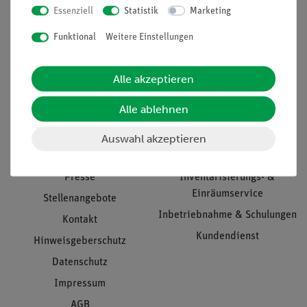
Essenziell
Statistik
Marketing
Nach oben
Funktional
Weitere Einstellungen
Alle akzeptieren
Informationen
Service
Alle ablehnen
Unternehmen
Übersicht Service
Auswahl akzeptieren
Projekte und Lösungen
Beratung & Showroom
Presse
Inventarisierungs- &
Einräumservice
Stellenangebote
Inbetriebnahme & Schulungen
Kontakt
Kundendienst
Hinweisgeberschutz
Datenschutz
Impressum
AGB