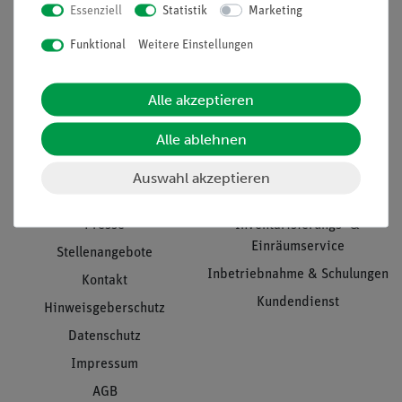
Essenziell
Statistik
Marketing
Nach oben
Funktional
Weitere Einstellungen
Alle akzeptieren
Informationen
Service
Alle ablehnen
Unternehmen
Übersicht Service
Auswahl akzeptieren
Projekte und Lösungen
Beratung & Showroom
Presse
Inventarisierungs- &
Einräumservice
Stellenangebote
Inbetriebnahme & Schulungen
Kontakt
Kundendienst
Hinweisgeberschutz
Datenschutz
Impressum
AGB