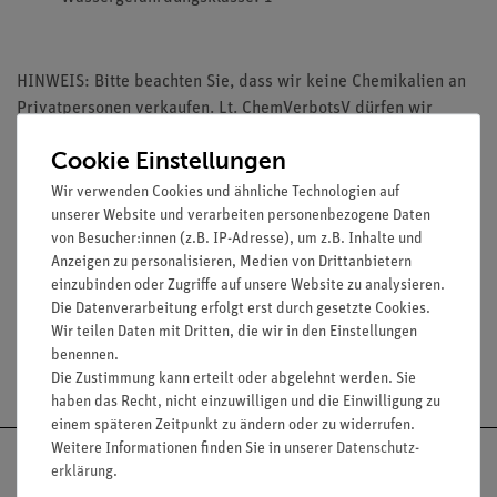
HINWEIS: Bitte beachten Sie, dass wir keine Chemikalien an
Privatpersonen verkaufen. Lt. ChemVerbotsV dürfen wir
Chemikalien nur an Wiederverkäufer, berufsmässige
Cookie Einstellungen
Verwender und öffentliche Forschungs-, Untersuchungs- und
Lehranstalten abgeben.
Wir verwenden Cookies und ähnliche Technologien auf
unserer Website und verarbeiten personenbezogene Daten
von Besucher:innen (z.B. IP-Adresse), um z.B. Inhalte und
Anzeigen zu personalisieren, Medien von Drittanbietern
Media / Downloads
einzubinden oder Zugriffe auf unsere Website zu analysieren.
Die Datenverarbeitung erfolgt erst durch gesetzte Cookies.
Wir teilen Daten mit Dritten, die wir in den Einstellungen
benennen.
Versandkostenfrei ab 300,- €
Die Zustimmung kann erteilt oder abgelehnt werden. Sie
haben das Recht, nicht einzuwilligen und die Einwilligung zu
einem späteren Zeitpunkt zu ändern oder zu widerrufen.
Weitere Informationen finden Sie in unserer
Daten­schutz­
erklärung
.