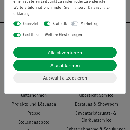
einem späteren Zeitpunkt zu ändern oder zu widerrufen.
Versandkostenfrei ab 300,- €
Weitere Informationen finden Sie in unserer
Daten­schutz­
erklärung
.
Essenziell
Statistik
Marketing
Funktional
Weitere Einstellungen
Nach oben
Alle akzeptieren
Alle ablehnen
Informationen
Service
Auswahl akzeptieren
Unternehmen
Übersicht Service
Projekte und Lösungen
Beratung & Showroom
Presse
Inventarisierungs- &
Einräumservice
Stellenangebote
Inbetriebnahme & Schulungen