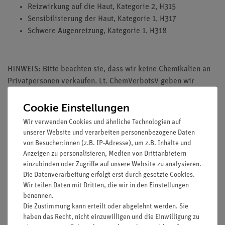
Reizwirkung auf die Haut, Kategorie 2, H315
Sensibilisierung der Haut, Kategorie 1, H317
Schwere Augenreizung, Kategorie 1, H318
HINWEIS: Bitte beachten sie, dass wir keine Chemikalien an
Privatpersonen verkaufen. Lt. ChemVerbotsV geben wir
Chemikalien nur an Wiederverkäufer, berufsmässige
Cookie Einstellungen
Verwender und öffentliche Forschungs- Untersuchungs und
Lehranstalten ab.
Wir verwenden Cookies und ähnliche Technologien auf
unserer Website und verarbeiten personenbezogene Daten
von Besucher:innen (z.B. IP-Adresse), um z.B. Inhalte und
Anzeigen zu personalisieren, Medien von Drittanbietern
einzubinden oder Zugriffe auf unsere Website zu analysieren.
Die Datenverarbeitung erfolgt erst durch gesetzte Cookies.
Wir teilen Daten mit Dritten, die wir in den Einstellungen
Media / Downloads
benennen.
Die Zustimmung kann erteilt oder abgelehnt werden. Sie
haben das Recht, nicht einzuwilligen und die Einwilligung zu