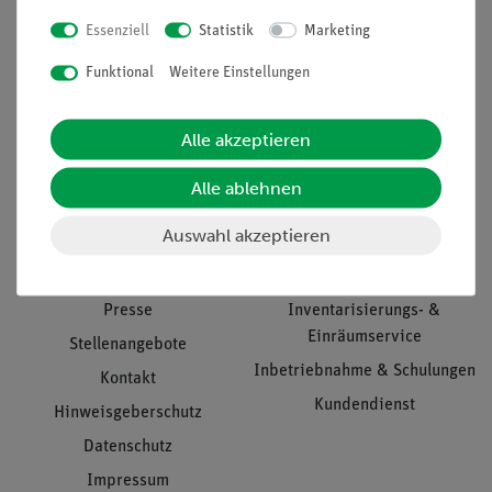
Essenziell
Statistik
Marketing
Nach oben
Funktional
Weitere Einstellungen
Alle akzeptieren
Informationen
Service
Alle ablehnen
Auswahl akzeptieren
Unternehmen
Übersicht Service
Projekte und Lösungen
Beratung & Showroom
Presse
Inventarisierungs- &
Einräumservice
Stellenangebote
Inbetriebnahme & Schulungen
Kontakt
Kundendienst
Hinweisgeberschutz
Datenschutz
Impressum