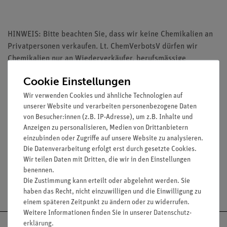
HINWEIS: Bitte beachten Sie, dass wir keine Chemikalien an
Privatpersonen verkaufen. Lt. ChemVerbotsV dürfen wir
Chemikalien nur an Wiederverkäufer, berufsmässige
Verwender und öffentliche Forschungs-, Untersuchungs- und
Cookie Einstellungen
Lehranstalten abgeben.
Wir verwenden Cookies und ähnliche Technologien auf
unserer Website und verarbeiten personenbezogene Daten
von Besucher:innen (z.B. IP-Adresse), um z.B. Inhalte und
Anzeigen zu personalisieren, Medien von Drittanbietern
einzubinden oder Zugriffe auf unsere Website zu analysieren.
Media / Downloads
Die Datenverarbeitung erfolgt erst durch gesetzte Cookies.
Wir teilen Daten mit Dritten, die wir in den Einstellungen
benennen.
Die Zustimmung kann erteilt oder abgelehnt werden. Sie
Versandkostenfrei ab 300,- €
haben das Recht, nicht einzuwilligen und die Einwilligung zu
einem späteren Zeitpunkt zu ändern oder zu widerrufen.
Weitere Informationen finden Sie in unserer
Daten­schutz­
erklärung
.