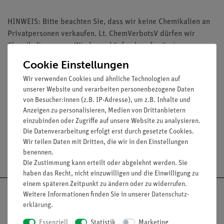
HINWEIS: Bitte beachten Sie, dass wir keine Chemikalien an
Privatpersonen verkaufen. Lt. ChemVerbotsV dürfen wir
Chemikalien nur an Wiederverkäufer, berufsmässige
Verwender und öffentliche Forschungs-, Untersuchungs- und
Cookie Einstellungen
Lehranstalten abgeben.
Wir verwenden Cookies und ähnliche Technologien auf
unserer Website und verarbeiten personenbezogene Daten
von Besucher:innen (z.B. IP-Adresse), um z.B. Inhalte und
Media / Downloads
Anzeigen zu personalisieren, Medien von Drittanbietern
einzubinden oder Zugriffe auf unsere Website zu analysieren.
Die Datenverarbeitung erfolgt erst durch gesetzte Cookies.
Wir teilen Daten mit Dritten, die wir in den Einstellungen
Versandkostenfrei ab 300,- €
benennen.
Die Zustimmung kann erteilt oder abgelehnt werden. Sie
haben das Recht, nicht einzuwilligen und die Einwilligung zu
einem späteren Zeitpunkt zu ändern oder zu widerrufen.
Weitere Informationen finden Sie in unserer
Daten­schutz­
erklärung
.
Essenziell
Statistik
Marketing