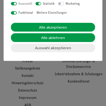
Essenziell
Statistik
Marketing
Nach oben
Funktional
Weitere Einstellungen
Alle akzeptieren
Informationen
Service
Alle ablehnen
Unternehmen
Übersicht Service
Auswahl akzeptieren
Projekte und Lösungen
Beratung & Showroom
Presse
Inventarisierungs- &
Einräumservice
Stellenangebote
Inbetriebnahme & Schulungen
Kontakt
Kundendienst
Hinweisgeberschutz
Datenschutz
Impressum
AGB