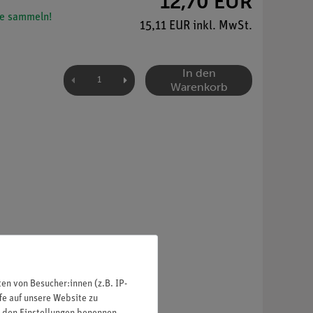
12,70 EUR
e sammeln!
15,11 EUR inkl. MwSt.
In den
Warenkorb
n von Besucher:innen (z.B. IP-
fe auf unsere Website zu