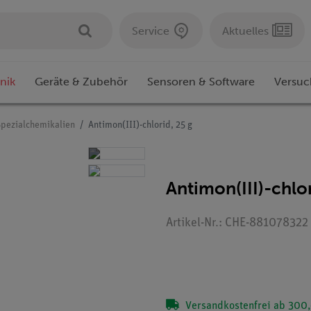
Service
Aktuelles
nik
Geräte & Zubehör
Sensoren & Software
Versuc
Spezialchemikalien
Antimon(III)-chlorid, 25 g
Antimon(III)-chlor
Artikel-Nr.: CHE-881078322
Versandkostenfrei ab 300,