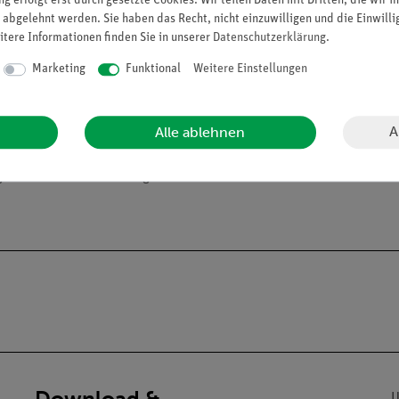
g erfolgt erst durch gesetzte Cookies. Wir teilen Daten mit Dritten, die wir 
 abgelehnt werden. Sie haben das Recht, nicht einzuwilligen und die Einwill
10
itere Informationen finden Sie in unserer
Daten­schutz­erklärung
.
Marketing
Funktional
Weitere Einstellungen
A
Alle ablehnen
alien an Privatpersonen verkaufen. Lt. ChemVerbotsV dürfen wir C
gs- und Lehranstalten abgeben.
Download &
U