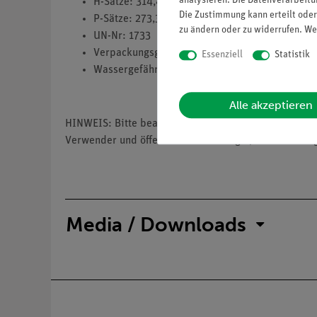
analysieren. Die Datenverarbeitun
H-Sätze: 314,411
Die Zustimmung kann erteilt oder
P-Sätze: 273,301+330+331,305+351+338,38+3
zu ändern oder zu widerrufen. We
UN-Nr: 1733
Verpackungsgruppe: 2
Essenziell
Statistik
Wassergefährdungsklasse: 2
Alle akzeptieren
HINWEIS: Bitte beachten Sie, dass wir keine Chemik
Verwender und öffentliche Forschungs-, Untersuchun
Media / Downloads