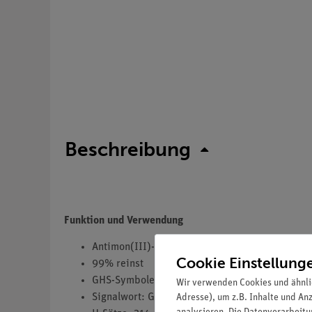
Beschreibung
Funktion und Verwendung
Antimon(III)-chlorid
Cookie Einstellung
99% reinst
GHS-Symbole(s): GHS05,GHS09
Wir verwenden Cookies und ähnli
Signalwort: Gefahr
Adresse), um z.B. Inhalte und An