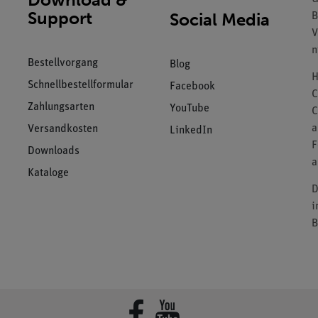
Support
Social Media
B
V
n
Bestellvorgang
Blog
H
Schnellbestellformular
Facebook
C
Zahlungsarten
YouTube
C
a
Versandkosten
LinkedIn
F
Downloads
a
Kataloge
D
i
B