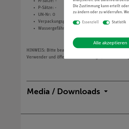
analysieren. Die Datenverarbeitun
H-Sätze: -
Die Zustimmung kann erteilt oder
P-Sätze: -
zu ändern oder zu widerrufen. We
UN-Nr: 0
Verpackungsgruppe: 0
Essenziell
Statistik
Wassergefährdungsklasse: 1
Alle akzeptieren
HINWEIS: Bitte beachten Sie, dass wir keine Chemik
Verwender und öffentliche Forschungs-, Untersuchun
Media / Downloads