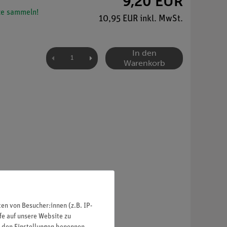
9,20 EUR
e sammeln!
10,95 EUR inkl. MwSt.
In den
Warenkorb
n von Besucher:innen (z.B. IP-
fe auf unsere Website zu