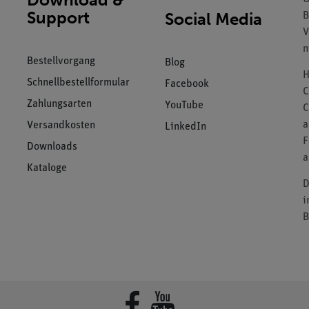
Support
Social Media
B
V
n
Bestellvorgang
Blog
H
Schnellbestellformular
Facebook
C
Zahlungsarten
YouTube
C
a
Versandkosten
LinkedIn
F
Downloads
a
Kataloge
D
i
B