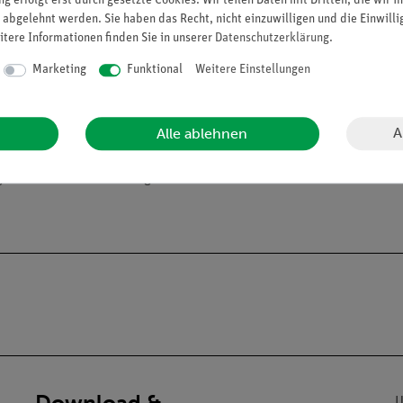
g erfolgt erst durch gesetzte Cookies. Wir teilen Daten mit Dritten, die wir 
 abgelehnt werden. Sie haben das Recht, nicht einzuwilligen und die Einwill
itere Informationen finden Sie in unserer
Daten­schutz­erklärung
.
Marketing
Funktional
Weitere Einstellungen
A
Alle ablehnen
alien an Privatpersonen verkaufen. Lt. ChemVerbotsV dürfen wir C
gs- und Lehranstalten abgeben.
Download &
U