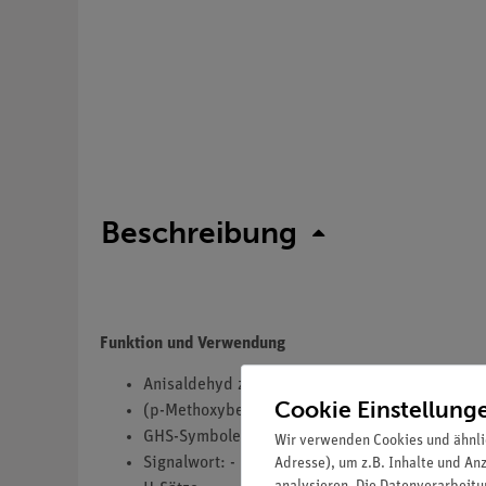
Beschreibung
Funktion und Verwendung
Anisaldehyd z Synthese
Cookie Einstellung
(p-Methoxybenzaldehyd)
GHS-Symbole(s): -
Wir verwenden Cookies und ähnli
Signalwort: -
Adresse), um z.B. Inhalte und An