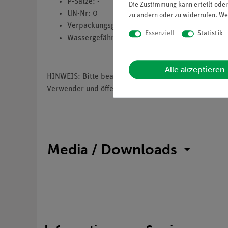
P-Sätze: -
Die Zustimmung kann erteilt oder
UN-Nr: 0
zu ändern oder zu widerrufen. We
Verpackungsgruppe: 0
Essenziell
Statistik
Wassergefährdungsklasse: 1
Alle akzeptieren
HINWEIS: Bitte beachten Sie, dass wir keine Chemik
Verwender und öffentliche Forschungs-, Untersuchun
Media / Downloads