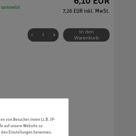
6,10 EUR
 sammeln!
7,26 EUR inkl. MwSt.
In den
Warenkorb
n von Besucher:innen (z.B. IP-
fe auf unsere Website zu
in den Einstellungen benennen.