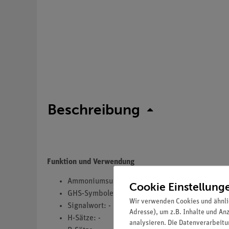
Beschreibung
Funktion und Verwendung
Ammoniumsulfat 99% reinst
Cookie Einstellung
GHS-Symbole(s): -
Wir verwenden Cookies und ähnli
Signalwort: -
Adresse), um z.B. Inhalte und An
H-Sätze: -
analysieren. Die Datenverarbeitun