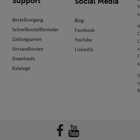
Support
Social Media
V
n
Bestellvorgang
Blog
H
Schnellbestellformular
Facebook
C
Zahlungsarten
YouTube
C
a
Versandkosten
LinkedIn
F
Downloads
a
Kataloge
D
i
B