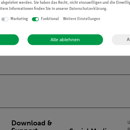
 abgelehnt werden. Sie haben das Recht, nicht einzuwilligen und die Einwill
itere Informationen finden Sie in unserer
Daten­schutz­erklärung
.
Marketing
Funktional
Weitere Einstellungen
A
Alle ablehnen
alien an Privatpersonen verkaufen. Lt. ChemVerbotsV dürfen wir C
gs- und Lehranstalten abgeben.
Download &
U
B