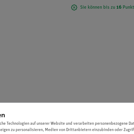
Sie können bis zu
16
Punkt
en
che Technologien auf unserer Website und verarbeiten personenbezogene Date
zeigen zu personalisieren, Medien von Drittanbietern einzubinden oder Zugrif