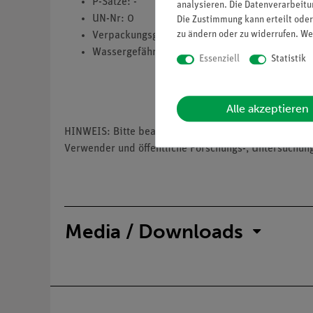
P-Sätze: -
analysieren. Die Datenverarbeitun
UN-Nr: 0
Die Zustimmung kann erteilt oder
zu ändern oder zu widerrufen. We
Verpackungsgruppe: 0
Wassergefährdungsklasse: nwg
Essenziell
Statistik
Alle akzeptieren
HINWEIS: Bitte beachten Sie, dass wir keine Chemik
Verwender und öffentliche Forschungs-, Untersuchun
Media / Downloads