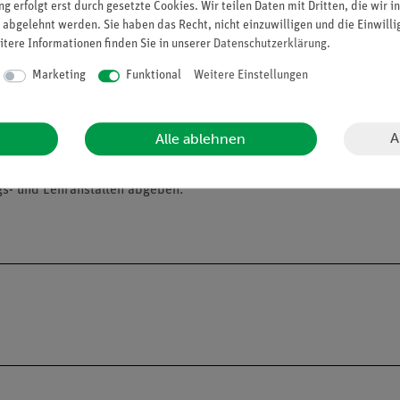
g erfolgt erst durch gesetzte Cookies. Wir teilen Daten mit Dritten, die wir 
 abgelehnt werden. Sie haben das Recht, nicht einzuwilligen und die Einwill
itere Informationen finden Sie in unserer
Daten­schutz­erklärung
.
Marketing
Funktional
Weitere Einstellungen
A
Alle ablehnen
alien an Privatpersonen verkaufen. Lt. ChemVerbotsV dürfen wir C
gs- und Lehranstalten abgeben.