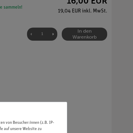
16,00 EUR
e sammeln!
19,04 EUR inkl. MwSt.
In den
Warenkorb
n von Besucher:innen (z.B. IP-
fe auf unsere Website zu