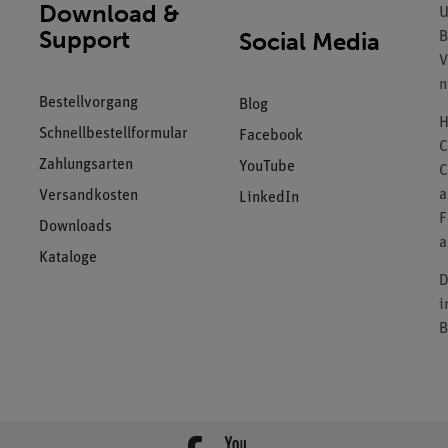
Download &
U
Support
Social Media
B
V
n
Bestellvorgang
Blog
H
Schnellbestellformular
Facebook
C
Zahlungsarten
YouTube
C
a
Versandkosten
LinkedIn
F
Downloads
a
Kataloge
D
i
B