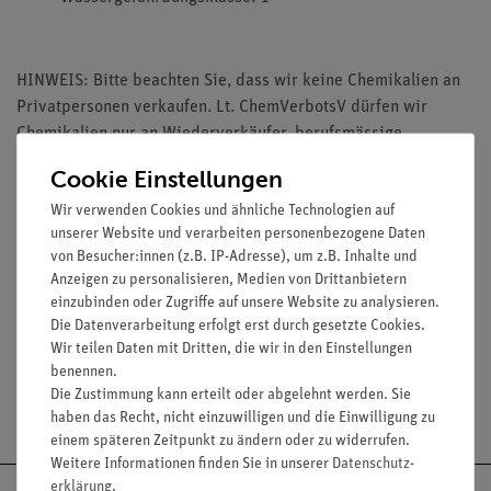
HINWEIS: Bitte beachten Sie, dass wir keine Chemikalien an
Privatpersonen verkaufen. Lt. ChemVerbotsV dürfen wir
Chemikalien nur an Wiederverkäufer, berufsmässige
Verwender und öffentliche Forschungs-, Untersuchungs- und
Cookie Einstellungen
Lehranstalten abgeben.
Wir verwenden Cookies und ähnliche Technologien auf
unserer Website und verarbeiten personenbezogene Daten
von Besucher:innen (z.B. IP-Adresse), um z.B. Inhalte und
Anzeigen zu personalisieren, Medien von Drittanbietern
einzubinden oder Zugriffe auf unsere Website zu analysieren.
Media / Downloads
Die Datenverarbeitung erfolgt erst durch gesetzte Cookies.
Wir teilen Daten mit Dritten, die wir in den Einstellungen
benennen.
Die Zustimmung kann erteilt oder abgelehnt werden. Sie
Versandkostenfrei ab 300,- €
haben das Recht, nicht einzuwilligen und die Einwilligung zu
einem späteren Zeitpunkt zu ändern oder zu widerrufen.
Weitere Informationen finden Sie in unserer
Daten­schutz­
erklärung
.