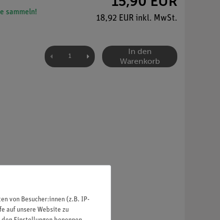
15,90 EUR
e sammeln!
18,92 EUR inkl. MwSt.
In den
Warenkorb
n von Besucher:innen (z.B. IP-
fe auf unsere Website zu