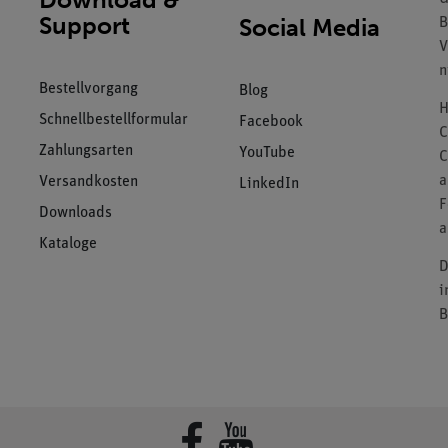
Support
Social Media
B
V
n
Bestellvorgang
Blog
H
Schnellbestellformular
Facebook
C
Zahlungsarten
YouTube
C
a
Versandkosten
LinkedIn
F
Downloads
a
Kataloge
D
i
B