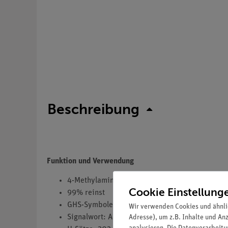
Beschreibung
Funktion und Verwendung
4-Methylaminophenolsulfat
Cookie Einstellung
99% reinst
GHS-Symbole(s): GHS07,GHS08,GHS09
Wir verwenden Cookies und ähnli
Signalwort: Achtung
Adresse), um z.B. Inhalte und An