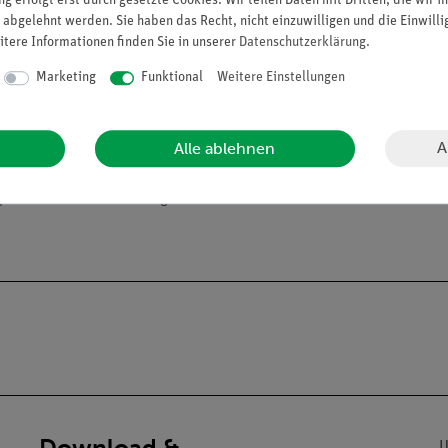
g erfolgt erst durch gesetzte Cookies. Wir teilen Daten mit Dritten, die wir 
 abgelehnt werden. Sie haben das Recht, nicht einzuwilligen und die Einwill
itere Informationen finden Sie in unserer
Daten­schutz­erklärung
.
Marketing
Funktional
Weitere Einstellungen
A
Alle ablehnen
alien an Privatpersonen verkaufen. Lt. ChemVerbotsV dürfen wir C
gs- und Lehranstalten abgeben.
Download &
U