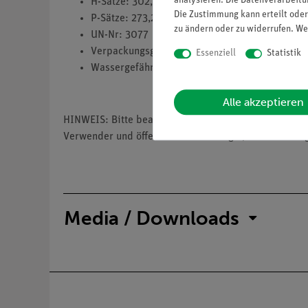
analysieren. Die Datenverarbeitun
H-Sätze: 302,317,373,410
Die Zustimmung kann erteilt oder
P-Sätze: 273,280,314
zu ändern oder zu widerrufen. We
UN-Nr: 3077
Verpackungsgruppe: 3
Essenziell
Statistik
Wassergefährdungsklasse: 3
Alle akzeptieren
HINWEIS: Bitte beachten Sie, dass wir keine Chemik
Verwender und öffentliche Forschungs-, Untersuchun
Media / Downloads