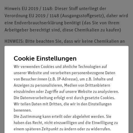
Hinweis EU 2019 / 1148: Dieser Stoff unterliegt der
Verordnung EU 2019 / 1148 (Ausgangsstoffgesetz), daher wird
eine Endverbrauchserklärung benötigt (das Sie von ihrem
Arbeitgeber berechtigt sind, diese Chemikalien zu kaufen)
HINWEIS: Bitte beachten Sie, dass wir keine Chemikalien an
Privatpersonen verkaufen. Lt. ChemVerbotsV dürfen wir
Chemikalien nur an Wiederverkäufer, berufsmässige
Cookie Einstellungen
Verwender und öffentliche Forschungs-, Untersuchungs- und
Wir verwenden Cookies und ähnliche Technologien auf
Lehranstalten abgeben.
unserer Website und verarbeiten personenbezogene Daten
von Besucher:innen (z.B. IP-Adresse), um z.B. Inhalte und
Anzeigen zu personalisieren, Medien von Drittanbietern
einzubinden oder Zugriffe auf unsere Website zu analysieren.
Die Datenverarbeitung erfolgt erst durch gesetzte Cookies.
Media / Downloads
Wir teilen Daten mit Dritten, die wir in den Einstellungen
benennen.
Die Zustimmung kann erteilt oder abgelehnt werden. Sie
haben das Recht, nicht einzuwilligen und die Einwilligung zu
Versandkostenfrei ab 300,- €
einem späteren Zeitpunkt zu ändern oder zu widerrufen.