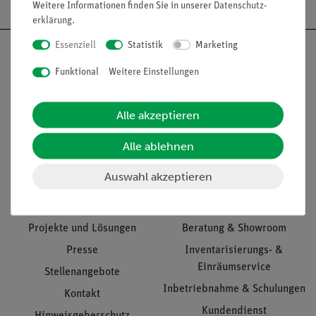
Weitere Informationen finden Sie in unserer
Daten­schutz­
erklärung
.
Essenziell
Statistik
Marketing
Funktional
Weitere Einstellungen
Nach oben
Alle akzeptieren
Alle ablehnen
Informationen
Service
Auswahl akzeptieren
Unternehmen
Übersicht Service
Projekte und Lösungen
Beratung & Showroom
Presse
Inventarisierungs- &
Einräumservice
Stellenangebote
Inbetriebnahme & Schulungen
Kontakt
Kundendienst
Hinweisgeberschutz