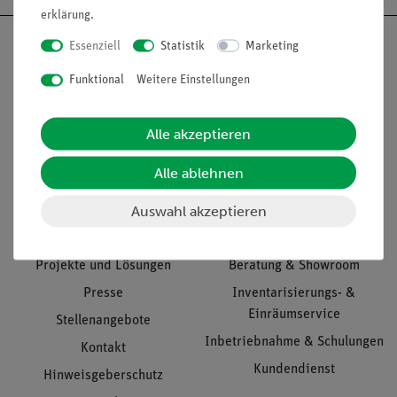
erklärung
.
Essenziell
Statistik
Marketing
Funktional
Weitere Einstellungen
Nach oben
Alle akzeptieren
Alle ablehnen
Informationen
Service
Auswahl akzeptieren
Unternehmen
Übersicht Service
Projekte und Lösungen
Beratung & Showroom
Presse
Inventarisierungs- &
Einräumservice
Stellenangebote
Inbetriebnahme & Schulungen
Kontakt
Kundendienst
Hinweisgeberschutz