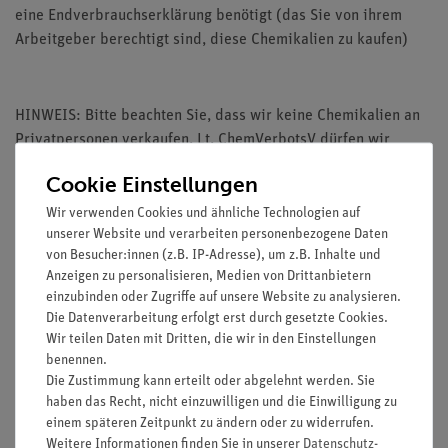
eine Endverbrauchserklärung benötigt (das Sie von ihrem
Arbeitgeber berechtigt sind, diese Chemikalien zu kaufen)
HINWEIS: Bitte beachten Sie, dass wir keine Chemikalien an
Privatpersonen verkaufen. Lt. ChemVerbotsV dürfen wir
Chemikalien nur an Wiederverkäufer, berufsmässige
Cookie Einstellungen
Verwender und öffentliche Forschungs-, Untersuchungs- und
Lehranstalten abgeben.
Wir verwenden Cookies und ähnliche Technologien auf
unserer Website und verarbeiten personenbezogene Daten
von Besucher:innen (z.B. IP-Adresse), um z.B. Inhalte und
Anzeigen zu personalisieren, Medien von Drittanbietern
einzubinden oder Zugriffe auf unsere Website zu analysieren.
Die Datenverarbeitung erfolgt erst durch gesetzte Cookies.
Media / Downloads
Wir teilen Daten mit Dritten, die wir in den Einstellungen
benennen.
Die Zustimmung kann erteilt oder abgelehnt werden. Sie
haben das Recht, nicht einzuwilligen und die Einwilligung zu
Versandkostenfrei ab 300,- €
einem späteren Zeitpunkt zu ändern oder zu widerrufen.
Weitere Informationen finden Sie in unserer
Daten­schutz­