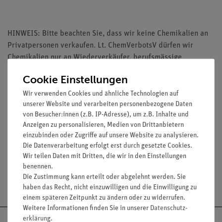
HINWEIS: Bitte beachten Sie, dass wir keine Chemikalien an
Privatpersonen verkaufen. Lt. ChemVerbotsV dürfen wir
Chemikalien nur an Wiederverkäufer, berufsmässige
Verwender und öffentliche Forschungs-, Untersuchungs- und
Cookie Einstellungen
Lehranstalten abgeben.
Wir verwenden Cookies und ähnliche Technologien auf
unserer Website und verarbeiten personenbezogene Daten
von Besucher:innen (z.B. IP-Adresse), um z.B. Inhalte und
Anzeigen zu personalisieren, Medien von Drittanbietern
einzubinden oder Zugriffe auf unsere Website zu analysieren.
Media / Downloads
Die Datenverarbeitung erfolgt erst durch gesetzte Cookies.
Wir teilen Daten mit Dritten, die wir in den Einstellungen
benennen.
Die Zustimmung kann erteilt oder abgelehnt werden. Sie
Versandkostenfrei ab 300,- €
haben das Recht, nicht einzuwilligen und die Einwilligung zu
einem späteren Zeitpunkt zu ändern oder zu widerrufen.
Weitere Informationen finden Sie in unserer
Daten­schutz­
erklärung
.