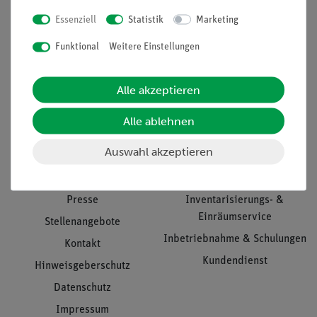
Essenziell
Statistik
Marketing
Nach oben
Funktional
Weitere Einstellungen
Alle akzeptieren
Informationen
Service
Alle ablehnen
Auswahl akzeptieren
Unternehmen
Übersicht Service
Projekte und Lösungen
Beratung & Showroom
Presse
Inventarisierungs- &
Einräumservice
Stellenangebote
Inbetriebnahme & Schulungen
Kontakt
Kundendienst
Hinweisgeberschutz
Datenschutz
Impressum