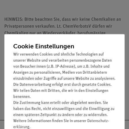
HINWEIS: Bitte beachten Sie, dass wir keine Chemikalien an
Privatpersonen verkaufen. Lt. ChemVerbotsV dürfen wir
Chemikalien nur an Wiederverkäufer, berufsmässige
Verwender und öffentliche Forschungs-, Untersuchungs- und
Cookie Einstellungen
Lehranstalten abgeben.
Wir verwenden Cookies und ähnliche Technologien auf
unserer Website und verarbeiten personenbezogene Daten
von Besucher:innen (z.B. IP-Adresse), um z.B. Inhalte und
Anzeigen zu personalisieren, Medien von Drittanbietern
einzubinden oder Zugriffe auf unsere Website zu analysieren.
Media / Downloads
Die Datenverarbeitung erfolgt erst durch gesetzte Cookies.
Wir teilen Daten mit Dritten, die wir in den Einstellungen
benennen.
Die Zustimmung kann erteilt oder abgelehnt werden. Sie
Versandkostenfrei ab 300,- €
haben das Recht, nicht einzuwilligen und die Einwilligung zu
einem späteren Zeitpunkt zu ändern oder zu widerrufen.
Weitere Informationen finden Sie in unserer
Daten­schutz­
erklärung
.