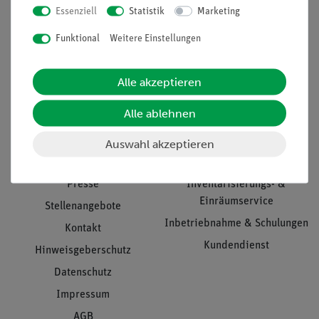
Essenziell
Statistik
Marketing
Nach oben
Funktional
Weitere Einstellungen
Alle akzeptieren
Informationen
Service
Alle ablehnen
Unternehmen
Übersicht Service
Auswahl akzeptieren
Projekte und Lösungen
Beratung & Showroom
Presse
Inventarisierungs- &
Einräumservice
Stellenangebote
Inbetriebnahme & Schulungen
Kontakt
Kundendienst
Hinweisgeberschutz
Datenschutz
Impressum
AGB