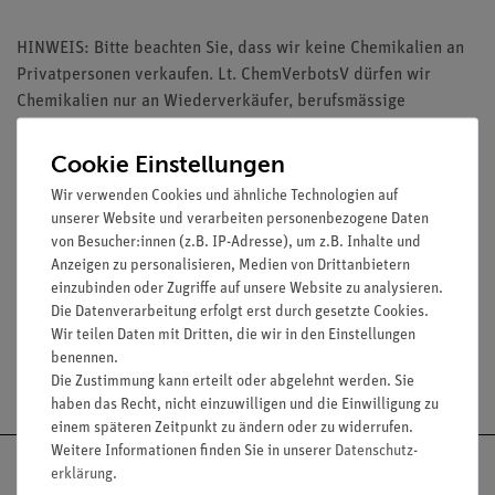
HINWEIS: Bitte beachten Sie, dass wir keine Chemikalien an
Privatpersonen verkaufen. Lt. ChemVerbotsV dürfen wir
Chemikalien nur an Wiederverkäufer, berufsmässige
Verwender und öffentliche Forschungs-, Untersuchungs- und
Lehranstalten abgeben.
Cookie Einstellungen
Wir verwenden Cookies und ähnliche Technologien auf
unserer Website und verarbeiten personenbezogene Daten
von Besucher:innen (z.B. IP-Adresse), um z.B. Inhalte und
Anzeigen zu personalisieren, Medien von Drittanbietern
Media / Downloads
einzubinden oder Zugriffe auf unsere Website zu analysieren.
Die Datenverarbeitung erfolgt erst durch gesetzte Cookies.
Wir teilen Daten mit Dritten, die wir in den Einstellungen
benennen.
Versandkostenfrei ab 300,- €
Die Zustimmung kann erteilt oder abgelehnt werden. Sie
haben das Recht, nicht einzuwilligen und die Einwilligung zu
einem späteren Zeitpunkt zu ändern oder zu widerrufen.
Weitere Informationen finden Sie in unserer
Daten­schutz­
erklärung
.