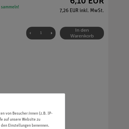
6,10 EUR
 sammeln!
7,26 EUR inkl. MwSt.
In den
Warenkorb
n von Besucher:innen (z.B. IP-
fe auf unsere Website zu
in den Einstellungen benennen.