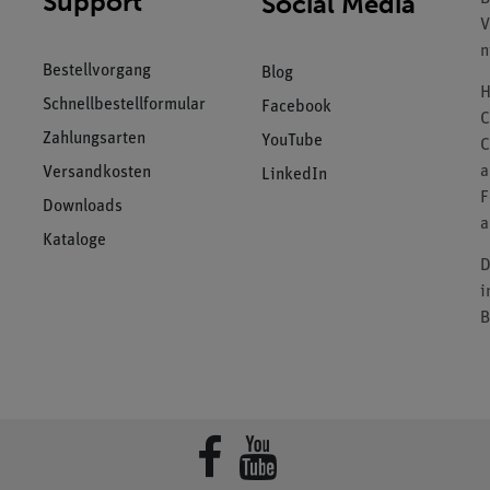
Support
Social Media
V
n
Bestellvorgang
Blog
H
Schnellbestellformular
Facebook
C
Zahlungsarten
YouTube
C
a
Versandkosten
LinkedIn
F
Downloads
a
Kataloge
D
i
B