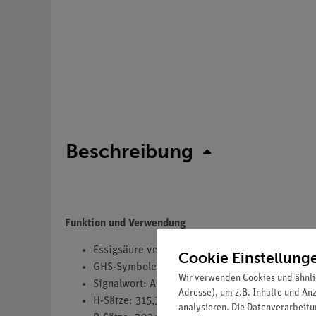
Beschreibung
Funktion und Verwendung
Essigsäure verdünnt ca. 2 mol/L
Cookie Einstellung
GHS-Symbole(s): GHS07
Wir verwenden Cookies und ähnli
Signalwort: Achtung
Adresse), um z.B. Inhalte und An
H-Sätze: 315,319
analysieren. Die Datenverarbeitun