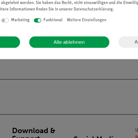
 abgelehnt werden. Sie haben das Recht, nicht einzuwilligen und die Einwill
itere Informationen finden Sie in unserer
Daten­schutz­erklärung
.
Marketing
Funktional
Weitere Einstellungen
A
Alle ablehnen
alien an Privatpersonen verkaufen. Lt. ChemVerbotsV dürfen wir C
gs- und Lehranstalten abgeben.
Download &
U
B