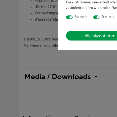
P-Sätze: 302+352,305+351+338
Die Zustimmung kann erteilt oder
UN-Nr: 2790
zu ändern oder zu widerrufen. We
Verpackungsgruppe: 3
Essenziell
Statistik
Wassergefährdungsklasse: 1
Alle akzeptieren
HINWEIS: Bitte beachten Sie, dass wir keine Chemik
Verwender und öffentliche Forschungs-, Untersuchun
Media / Downloads