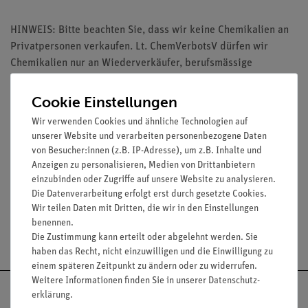
HINWEIS: Bitte beachten Sie, dass wir keine Chemikalien an
Privatpersonen verkaufen. Lt. ChemVerbotsV dürfen wir
Chemikalien nur an Wiederverkäufer, berufsmässige
Verwender und öffentliche Forschungs-, Untersuchungs- und
Lehranstalten abgeben.
Cookie Einstellungen
Wir verwenden Cookies und ähnliche Technologien auf
unserer Website und verarbeiten personenbezogene Daten
von Besucher:innen (z.B. IP-Adresse), um z.B. Inhalte und
Anzeigen zu personalisieren, Medien von Drittanbietern
Media / Downloads
einzubinden oder Zugriffe auf unsere Website zu analysieren.
Die Datenverarbeitung erfolgt erst durch gesetzte Cookies.
Wir teilen Daten mit Dritten, die wir in den Einstellungen
benennen.
Versandkostenfrei ab 300,- €
Die Zustimmung kann erteilt oder abgelehnt werden. Sie
haben das Recht, nicht einzuwilligen und die Einwilligung zu
einem späteren Zeitpunkt zu ändern oder zu widerrufen.
Weitere Informationen finden Sie in unserer
Daten­schutz­
erklärung
.