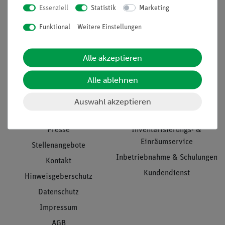
Essenziell
Statistik
Marketing
Nach oben
Funktional
Weitere Einstellungen
Alle akzeptieren
Informationen
Service
Alle ablehnen
Unternehmen
Übersicht Service
Auswahl akzeptieren
Projekte und Lösungen
Beratung & Showroom
Presse
Inventarisierungs- &
Einräumservice
Stellenangebote
Inbetriebnahme & Schulungen
Kontakt
Kundendienst
Hinweisgeberschutz
Datenschutz
Impressum
AGB