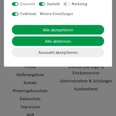
Essenziell
Statistik
Marketing
Nach oben
Funktional
Weitere Einstellungen
Alle akzeptieren
Informationen
Service
Alle ablehnen
Unternehmen
Übersicht Service
Auswahl akzeptieren
Projekte und Lösungen
Beratung & Showroom
Presse
Inventarisierungs- &
Einräumservice
Stellenangebote
Inbetriebnahme & Schulungen
Kontakt
Kundendienst
Hinweisgeberschutz
Datenschutz
Impressum
AGB