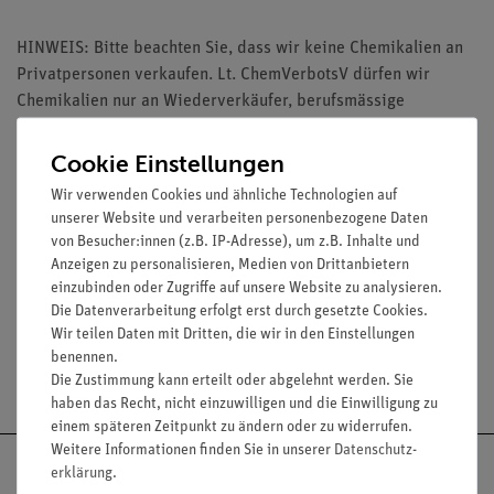
HINWEIS: Bitte beachten Sie, dass wir keine Chemikalien an
Privatpersonen verkaufen. Lt. ChemVerbotsV dürfen wir
Chemikalien nur an Wiederverkäufer, berufsmässige
Verwender und öffentliche Forschungs-, Untersuchungs- und
Lehranstalten abgeben.
Cookie Einstellungen
Wir verwenden Cookies und ähnliche Technologien auf
unserer Website und verarbeiten personenbezogene Daten
von Besucher:innen (z.B. IP-Adresse), um z.B. Inhalte und
Anzeigen zu personalisieren, Medien von Drittanbietern
Media / Downloads
einzubinden oder Zugriffe auf unsere Website zu analysieren.
Die Datenverarbeitung erfolgt erst durch gesetzte Cookies.
Wir teilen Daten mit Dritten, die wir in den Einstellungen
benennen.
Versandkostenfrei ab 300,- €
Die Zustimmung kann erteilt oder abgelehnt werden. Sie
haben das Recht, nicht einzuwilligen und die Einwilligung zu
einem späteren Zeitpunkt zu ändern oder zu widerrufen.
Weitere Informationen finden Sie in unserer
Daten­schutz­
erklärung
.