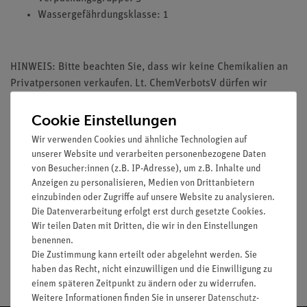
Wassergefährdungsklasse: 1
HINWEIS: Bitte beachten Sie, dass wir keine Chemikalien an
Privatpersonen verkaufen. Lt. ChemVerbotsV dürfen wir
Chemikalien nur an Wiederverkäufer, berufsmässige
Verwender und öffentliche Forschungs-, Untersuchungs- und
Cookie Einstellungen
Lehranstalten abgeben.
Wir verwenden Cookies und ähnliche Technologien auf
unserer Website und verarbeiten personenbezogene Daten
von Besucher:innen (z.B. IP-Adresse), um z.B. Inhalte und
Anzeigen zu personalisieren, Medien von Drittanbietern
einzubinden oder Zugriffe auf unsere Website zu analysieren.
Media / Downloads
Die Datenverarbeitung erfolgt erst durch gesetzte Cookies.
Wir teilen Daten mit Dritten, die wir in den Einstellungen
benennen.
Die Zustimmung kann erteilt oder abgelehnt werden. Sie
Versandkostenfrei ab 300,- €
haben das Recht, nicht einzuwilligen und die Einwilligung zu
einem späteren Zeitpunkt zu ändern oder zu widerrufen.
Weitere Informationen finden Sie in unserer
Daten­schutz­