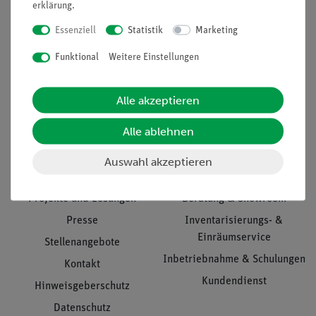
erklärung
.
Essenziell
Statistik
Marketing
Funktional
Weitere Einstellungen
Nach oben
Alle akzeptieren
Informationen
Service
Alle ablehnen
Auswahl akzeptieren
Unternehmen
Übersicht Service
Projekte und Lösungen
Beratung & Showroom
Presse
Inventarisierungs- &
Einräumservice
Stellenangebote
Inbetriebnahme & Schulungen
Kontakt
Kundendienst
Hinweisgeberschutz
Datenschutz