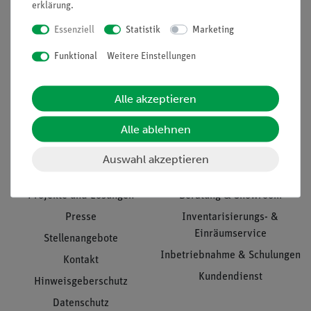
erklärung
.
Essenziell
Statistik
Marketing
Funktional
Weitere Einstellungen
Nach oben
Alle akzeptieren
Informationen
Service
Alle ablehnen
Auswahl akzeptieren
Unternehmen
Übersicht Service
Projekte und Lösungen
Beratung & Showroom
Presse
Inventarisierungs- &
Einräumservice
Stellenangebote
Inbetriebnahme & Schulungen
Kontakt
Kundendienst
Hinweisgeberschutz
Datenschutz