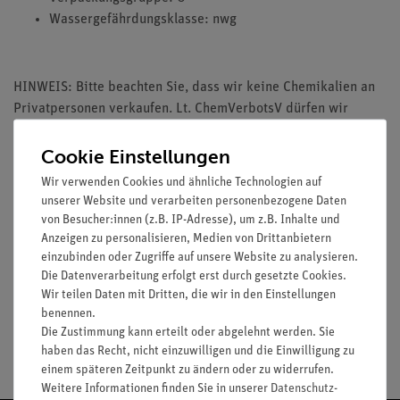
Wassergefährdungsklasse: nwg
HINWEIS: Bitte beachten Sie, dass wir keine Chemikalien an
Privatpersonen verkaufen. Lt. ChemVerbotsV dürfen wir
Chemikalien nur an Wiederverkäufer, berufsmässige
Verwender und öffentliche Forschungs-, Untersuchungs- und
Cookie Einstellungen
Lehranstalten abgeben.
Wir verwenden Cookies und ähnliche Technologien auf
unserer Website und verarbeiten personenbezogene Daten
von Besucher:innen (z.B. IP-Adresse), um z.B. Inhalte und
Anzeigen zu personalisieren, Medien von Drittanbietern
einzubinden oder Zugriffe auf unsere Website zu analysieren.
Media / Downloads
Die Datenverarbeitung erfolgt erst durch gesetzte Cookies.
Wir teilen Daten mit Dritten, die wir in den Einstellungen
benennen.
Die Zustimmung kann erteilt oder abgelehnt werden. Sie
Versandkostenfrei ab 300,- €
haben das Recht, nicht einzuwilligen und die Einwilligung zu
einem späteren Zeitpunkt zu ändern oder zu widerrufen.
Weitere Informationen finden Sie in unserer
Daten­schutz­