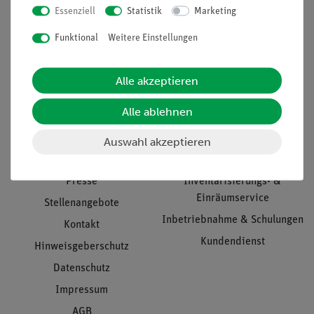
Essenziell
Statistik
Marketing
Nach oben
Funktional
Weitere Einstellungen
Alle akzeptieren
Informationen
Service
Alle ablehnen
Unternehmen
Übersicht Service
Auswahl akzeptieren
Projekte und Lösungen
Beratung & Showroom
Presse
Inventarisierungs- &
Einräumservice
Stellenangebote
Inbetriebnahme & Schulungen
Kontakt
Kundendienst
Hinweisgeberschutz
Datenschutz
Impressum
AGB