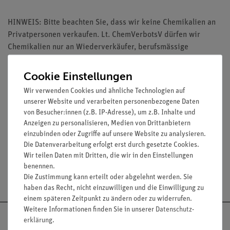
HINWEIS: Bitte beachten Sie, dass wir keine Chemikalien an
Privatpersonen verkaufen. Lt. ChemVerbotsV dürfen wir
Chemikalien nur an Wiederverkäufer, berufsmässige
Verwender und öffentliche Forschungs-, Untersuchungs- und
Lehranstalten abgeben.
Cookie Einstellungen
Wir verwenden Cookies und ähnliche Technologien auf
unserer Website und verarbeiten personenbezogene Daten
von Besucher:innen (z.B. IP-Adresse), um z.B. Inhalte und
Anzeigen zu personalisieren, Medien von Drittanbietern
Media / Downloads
einzubinden oder Zugriffe auf unsere Website zu analysieren.
Die Datenverarbeitung erfolgt erst durch gesetzte Cookies.
Wir teilen Daten mit Dritten, die wir in den Einstellungen
benennen.
Versandkostenfrei ab 300,- €
Die Zustimmung kann erteilt oder abgelehnt werden. Sie
haben das Recht, nicht einzuwilligen und die Einwilligung zu
einem späteren Zeitpunkt zu ändern oder zu widerrufen.
Weitere Informationen finden Sie in unserer
Daten­schutz­
erklärung
.