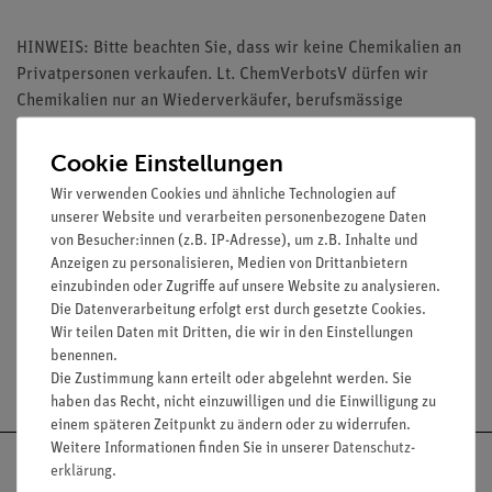
HINWEIS: Bitte beachten Sie, dass wir keine Chemikalien an
Privatpersonen verkaufen. Lt. ChemVerbotsV dürfen wir
Chemikalien nur an Wiederverkäufer, berufsmässige
Verwender und öffentliche Forschungs-, Untersuchungs- und
Lehranstalten abgeben.
Cookie Einstellungen
Wir verwenden Cookies und ähnliche Technologien auf
unserer Website und verarbeiten personenbezogene Daten
von Besucher:innen (z.B. IP-Adresse), um z.B. Inhalte und
Anzeigen zu personalisieren, Medien von Drittanbietern
Media / Downloads
einzubinden oder Zugriffe auf unsere Website zu analysieren.
Die Datenverarbeitung erfolgt erst durch gesetzte Cookies.
Wir teilen Daten mit Dritten, die wir in den Einstellungen
benennen.
Versandkostenfrei ab 300,- €
Die Zustimmung kann erteilt oder abgelehnt werden. Sie
haben das Recht, nicht einzuwilligen und die Einwilligung zu
einem späteren Zeitpunkt zu ändern oder zu widerrufen.
Weitere Informationen finden Sie in unserer
Daten­schutz­
erklärung
.