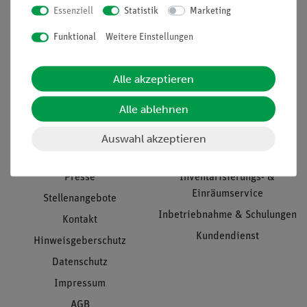
Essenziell
Statistik
Marketing
Nach oben
Funktional
Weitere Einstellungen
Alle akzeptieren
Informationen
Service
Alle ablehnen
Unternehmen
Übersicht Service
Auswahl akzeptieren
Projekte und Lösungen
Beratung & Showroom
Presse
Inventarisierungs- &
Einräumservice
Stellenangebote
Inbetriebnahme & Schulungen
Kontakt
Kundendienst
Hinweisgeberschutz
Datenschutz
Impressum
AGB