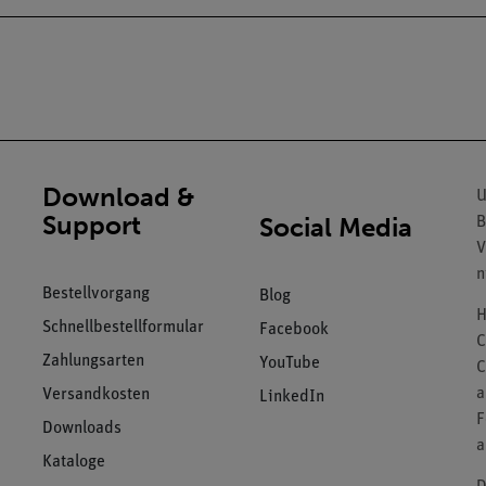
Download &
U
Support
Social Media
B
V
n
Bestellvorgang
Blog
H
Schnellbestellformular
Facebook
C
Zahlungsarten
YouTube
C
a
Versandkosten
LinkedIn
F
Downloads
a
Kataloge