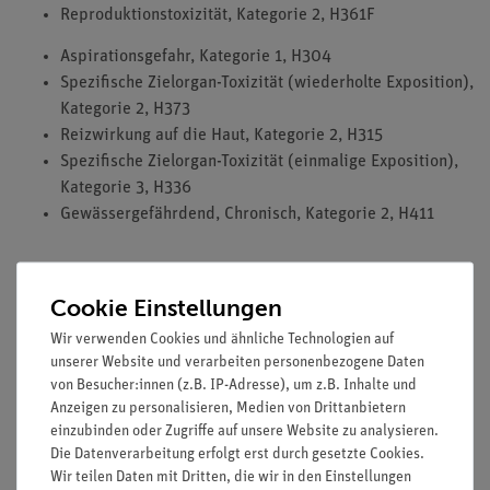
Reproduktionstoxizität, Kategorie 2, H361F
Aspirationsgefahr, Kategorie 1, H304
Spezifische Zielorgan-Toxizität (wiederholte Exposition),
Kategorie 2, H373
Reizwirkung auf die Haut, Kategorie 2, H315
Spezifische Zielorgan-Toxizität (einmalige Exposition),
Kategorie 3, H336
Gewässergefährdend, Chronisch, Kategorie 2, H411
Cookie Einstellungen
HINWEIS: Bitte beachten sie, dass wir keine Chemikalien an
Wir verwenden Cookies und ähnliche Technologien auf
unserer Website und verarbeiten personenbezogene Daten
Privatpersonen verkaufen. Lt. ChemVerbotsV geben wir
von Besucher:innen (z.B. IP-Adresse), um z.B. Inhalte und
Chemikalien nur an Wiederverkäufer, berufsmässige
Anzeigen zu personalisieren, Medien von Drittanbietern
Verwender und öffentliche Forschungs- Untersuchungs und
einzubinden oder Zugriffe auf unsere Website zu analysieren.
Lehranstalten ab.
Die Datenverarbeitung erfolgt erst durch gesetzte Cookies.
Wir teilen Daten mit Dritten, die wir in den Einstellungen